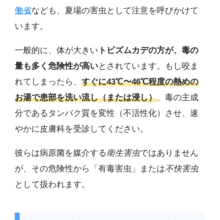
働省
なども、夏場の害虫として注意を呼びかけて
います。
一般的に、体が大きい
トビズムカデの方が、毒の
量も多く危険性が高い
とされています。もし咬ま
れてしまったら、
すぐに43℃〜46℃程度の熱めの
お湯で患部を洗い流し（または浸し）
、毒の主成
分であるタンパク質を変性（不活性化）させ、速
やかに皮膚科を受診してください。
彼らは病原菌を媒介する
衛生害虫
ではありません
が、その危険性から「有毒害虫」または
不快害虫
として扱われます。