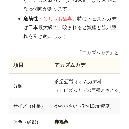
が、アカズムカデ（7〜10cm）より大型に
なる傾向があります。
危険性：
どちらも猛毒
。特にトビズムカデ
は日本最大級で、咬まれると激痛と強い腫
れを引き起こします。
「アカズムカデ」と「ト
項目
アカズムカデ
多足亜門
オオムカデ科
分類
（トビズムカデの亜種とされる）
サイズ（体長）
やや小さい（7〜10cm程度）
体色（頭部）
赤褐色