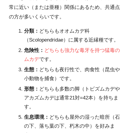
常に近い（または亜種）関係にあるため、共通点
の方が多いくらいです。
分類：
どちらもオオムカデ科
（Scolopendridae）に属する近縁種です。
危険性：
どちらも強力な毒牙を持つ猛毒の
ムカデ
です。
生態：
どちらも夜行性で、肉食性（昆虫や
小動物を捕食）です。
形態：
どちらも多数の脚（トビズムカデや
アカズムカデは通常21対=42本）を持ちま
す。
生息環境：
どちらも屋外の湿った暗所（石
の下、落ち葉の下、朽木の中）を好みま