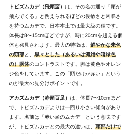
トビズムカデ（飛頭蛮）
は、その名の通り「頭が
飛んでくる」と例えられるほどの俊敏さと凶暴さ
を持つムカデで、日本本土では最大級の種です。
体長は8〜15cmほどですが、時に20cmを超える個
体も発見されます。最大の特徴は、
鮮やかな朱色
の頭部
と、
黒々とした（あるいは濃紺や暗緑色
の）胴体
のコントラストです。脚は黄色やオレン
ジ色をしています。この「頭だけが赤い」という
のが最大の見分けポイントです。
アカズムカデ（赤頭百足）
は、体長7〜10cmほど
で、トビズムカデよりは一回り小さい傾向があり
ます。名前は「赤い頭のムカデ」という意味です
が、トビズムカデとの最大の違いは、
頭部だけで