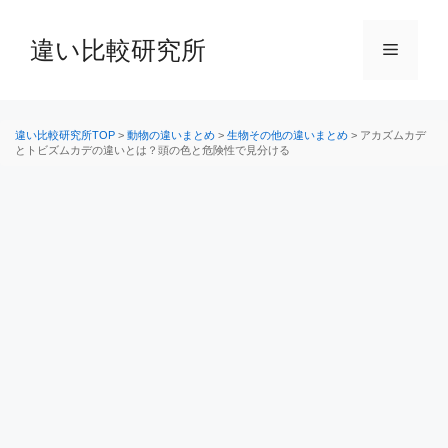
コ
ン
違い比較研究所
メ
テ
ン
ニ
ツ
へ
違い比較研究所TOP
>
動物の違いまとめ
>
生物その他の違いまとめ
>
アカズムカデ
とトビズムカデの違いとは？頭の色と危険性で見分ける
ス
ュ
キ
ッ
ー
プ