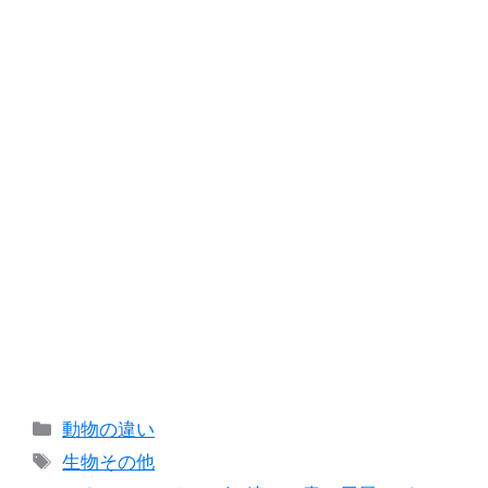
カ
動物の違い
テ
タ
生物その他
ゴ
グ