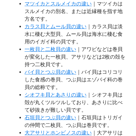
マツイカとスルメイカの違い
｜マツイカは
スルメイカの別名、または近縁種を指す地
方名です。
カラス貝とムール貝の違い
｜カラス貝は淡
水に棲む大型貝、ムール貝は海水に棲む食
用のイガイ科の貝です。
一枚貝と二枚貝の違い
｜アワビなどは巻貝
が変化した一枚貝、アサリなどは2枚の殻を
持つ二枚貝です。
バイ貝とつぶ貝の違い
｜バイ貝はコリコリ
した食感の巻貝、つぶ貝はエゾバイ科の巻
貝の総称です。
シオフキ貝とあさりの違い
｜シオフキ貝は
殻が丸くツルツルしており、あさりに比べ
て砂抜きが難しい貝です。
石垣貝とつぶ貝の違い
｜石垣貝はトリガイ
の仲間で二枚貝、つぶ貝は巻貝です。
大アサリとホンビノスの違い
｜大アサリは