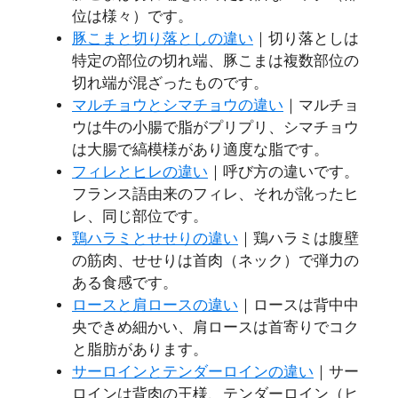
位は様々）です。
豚こまと切り落としの違い
｜切り落としは
特定の部位の切れ端、豚こまは複数部位の
切れ端が混ざったものです。
マルチョウとシマチョウの違い
｜マルチョ
ウは牛の小腸で脂がプリプリ、シマチョウ
は大腸で縞模様があり適度な脂です。
フィレとヒレの違い
｜呼び方の違いです。
フランス語由来のフィレ、それが訛ったヒ
レ、同じ部位です。
鶏ハラミとせせりの違い
｜鶏ハラミは腹壁
の筋肉、せせりは首肉（ネック）で弾力の
ある食感です。
ロースと肩ロースの違い
｜ロースは背中中
央できめ細かい、肩ロースは首寄りでコク
と脂肪があります。
サーロインとテンダーロインの違い
｜サー
ロインは背肉の王様、テンダーロイン（ヒ