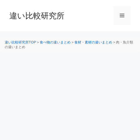
コ
ン
違い比較研究所
メ
テ
ン
ニ
ツ
へ
違い比較研究所TOP
>
食べ物の違いまとめ
>
食材・素材の違いまとめ
>
肉・魚介類
の違いまとめ
ス
ュ
キ
ッ
ー
プ