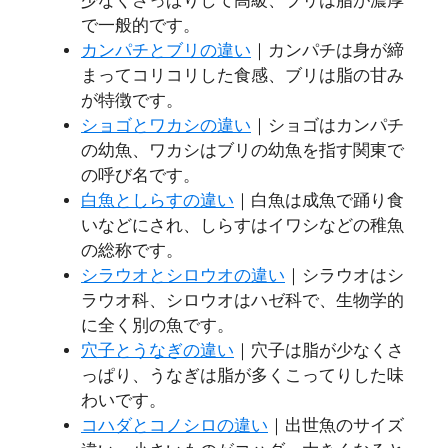
少なくさっぱりして高級、ブリは脂が濃厚
で一般的です。
カンパチとブリの違い
｜カンパチは身が締
まってコリコリした食感、ブリは脂の甘み
が特徴です。
ショゴとワカシの違い
｜ショゴはカンパチ
の幼魚、ワカシはブリの幼魚を指す関東で
の呼び名です。
白魚としらすの違い
｜白魚は成魚で踊り食
いなどにされ、しらすはイワシなどの稚魚
の総称です。
シラウオとシロウオの違い
｜シラウオはシ
ラウオ科、シロウオはハゼ科で、生物学的
に全く別の魚です。
穴子とうなぎの違い
｜穴子は脂が少なくさ
っぱり、うなぎは脂が多くこってりした味
わいです。
コハダとコノシロの違い
｜出世魚のサイズ