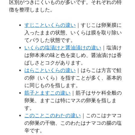
区別がつきにくいものが多いです。それぞれの特
徴を整理しました。
すじこといくらの違い
｜すじこは卵巣膜に
入ったままの状態、いくらは膜を取り除い
てバラした状態です。
いくらの塩漬けと醤油漬けの違い
｜塩漬け
は卵本来の味と色を楽しめ、醤油漬けは香
ばしさとコクがあります。
はらこといくらの違い
｜はらこは方言で鮭
の卵（いくら）を指すことが多く、基本的
に同じものを指します。
筋子とますこの違い
｜筋子はサケ科全般の
卵巣、ますこは特にマスの卵巣を指しま
す。
このことこのわたの違い
｜このこはナマコ
の卵巣の干物、このわたはナマコの腸の塩
辛です。