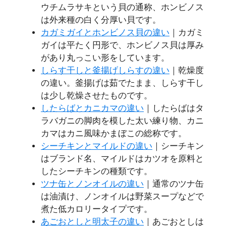
ウチムラサキという貝の通称、ホンビノス
は外来種の白く分厚い貝です。
カガミガイとホンビノス貝の違い
｜カガミ
ガイは平たく円形で、ホンビノス貝は厚み
があり丸っこい形をしています。
しらす干しと釜揚げしらすの違い
｜乾燥度
の違い。釜揚げは茹でたまま、しらす干し
は少し乾燥させたものです。
したらばとカニカマの違い
｜したらばはタ
ラバガニの脚肉を模した太い練り物、カニ
カマはカニ風味かまぼこの総称です。
シーチキンとマイルドの違い
｜シーチキン
はブランド名、マイルドはカツオを原料と
したシーチキンの種類です。
ツナ缶とノンオイルの違い
｜通常のツナ缶
は油漬け、ノンオイルは野菜スープなどで
煮た低カロリータイプです。
あごおとしと明太子の違い
｜あごおとしは