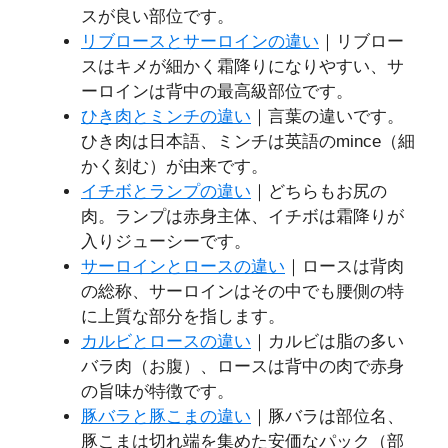
スが良い部位です。
リブロースとサーロインの違い
｜リブロー
スはキメが細かく霜降りになりやすい、サ
ーロインは背中の最高級部位です。
ひき肉とミンチの違い
｜言葉の違いです。
ひき肉は日本語、ミンチは英語のmince（細
かく刻む）が由来です。
イチボとランプの違い
｜どちらもお尻の
肉。ランプは赤身主体、イチボは霜降りが
入りジューシーです。
サーロインとロースの違い
｜ロースは背肉
の総称、サーロインはその中でも腰側の特
に上質な部分を指します。
カルビとロースの違い
｜カルビは脂の多い
バラ肉（お腹）、ロースは背中の肉で赤身
の旨味が特徴です。
豚バラと豚こまの違い
｜豚バラは部位名、
豚こまは切れ端を集めた安価なパック（部