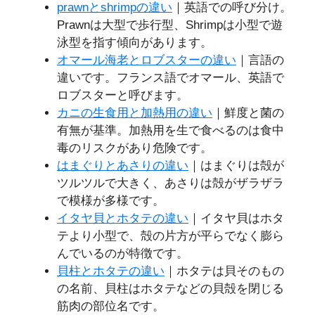
prawnとshrimpの違い
｜英語での呼び分け。
Prawnは大型で歩行型、Shrimpは小型で遊
泳型を指す傾向があります。
オマール海老とロブスターの違い
｜言語の
違いです。フランス語でオマール、英語で
ロブスターと呼びます。
カニの生食用と加熱用の違い
｜鮮度と菌の
有無が基準。加熱用を生で食べるのは食中
毒のリスクがあり危険です。
はまぐりとあさりの違い
｜はまぐりは殻が
ツルツルで大きく、あさりは殻がザラザラ
で模様が多様です。
イタヤ貝とホタテの違い
｜イタヤ貝はホタ
テより小型で、殻の片方が平らでなく膨ら
んでいるのが特徴です。
貝柱とホタテの違い
｜ホタテは貝そのもの
の名前、貝柱はホタテなどの貝殻を閉じる
筋肉の部位名です。