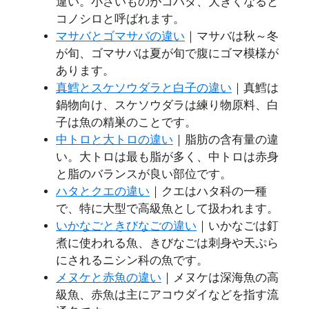
違い。小さいものがコハダ、大きくなると
コノシロと呼ばれます。
マサバとゴマサバの違い
｜マサバは秋～冬
が旬、ゴマサバは夏が旬で腹にゴマ模様が
あります。
真鱈とスケソウダラと白子の違い
｜真鱈は
鍋物向け、スケソウダラは練り物原料、白
子は魚の精巣のことです。
中トロと大トロの違い
｜脂肪の含有量の違
い。大トロは最も脂が多く、中トロは赤身
と脂のバランスが良い部位です。
ハタとクエの違い
｜クエはハタ科の一種
で、特に大型で高級魚として扱われます。
いかなごときびなごの違い
｜いかなごは釘
煮に使われる魚、きびなごは刺身や天ぷら
にされるニシン科の魚です。
メヌケと赤魚の違い
｜メヌケは深海魚の高
級魚、赤魚は主にアコウダイなどを指す流