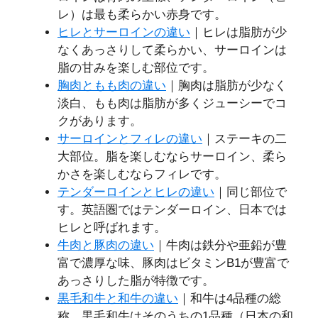
レ）は最も柔らかい赤身です。
ヒレとサーロインの違い
｜ヒレは脂肪が少
なくあっさりして柔らかい、サーロインは
脂の甘みを楽しむ部位です。
胸肉ともも肉の違い
｜胸肉は脂肪が少なく
淡白、もも肉は脂肪が多くジューシーでコ
クがあります。
サーロインとフィレの違い
｜ステーキの二
大部位。脂を楽しむならサーロイン、柔ら
かさを楽しむならフィレです。
テンダーロインとヒレの違い
｜同じ部位で
す。英語圏ではテンダーロイン、日本では
ヒレと呼ばれます。
牛肉と豚肉の違い
｜牛肉は鉄分や亜鉛が豊
富で濃厚な味、豚肉はビタミンB1が豊富で
あっさりした脂が特徴です。
黒毛和牛と和牛の違い
｜和牛は4品種の総
称、黒毛和牛はそのうちの1品種（日本の和