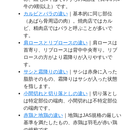
牛の9割以上）です。
カルビとバラの違い
｜基本的に同じ部位
（あばら骨周辺の肉）。焼肉店ではカル
ビ、精肉店ではバラと呼ぶことが多いで
す。
肩ロースとリブロースの違い
｜肩ロースは
首寄り、リブロースは背中中央寄り。リブ
ロースの方がより霜降りが入りやすいで
す。
サシと霜降りの違い
｜サシは赤身に入った
脂肪そのもの、霜降りはサシが入った状態
を指します。
小間切れと切り落としの違い
｜切り落とし
は特定部位の端肉、小間切れは不特定部位
の端肉です。
赤鶏と地鶏の違い
｜地鶏はJAS規格の厳しい
基準を満たしたもの、赤鶏は羽毛が赤い鶏
の総称です。