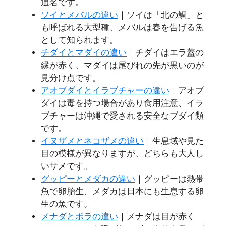
通名です。
ソイとメバルの違い
｜ソイは「北の鯛」と
も呼ばれる大型種、メバルは春を告げる魚
として知られます。
チダイとマダイの違い
｜チダイはエラ蓋の
縁が赤く、マダイは尾びれの先が黒いのが
見分け点です。
アオブダイとイラブチャーの違い
｜アオブ
ダイは毒を持つ場合があり食用注意、イラ
ブチャーは沖縄で愛される安全なブダイ類
です。
イヌザメとネコザメの違い
｜生息域や見た
目の模様が異なりますが、どちらも大人し
いサメです。
グッピーとメダカの違い
｜グッピーは熱帯
魚で卵胎生、メダカは日本にも生息する卵
生の魚です。
メナダとボラの違い
｜メナダは目が赤く