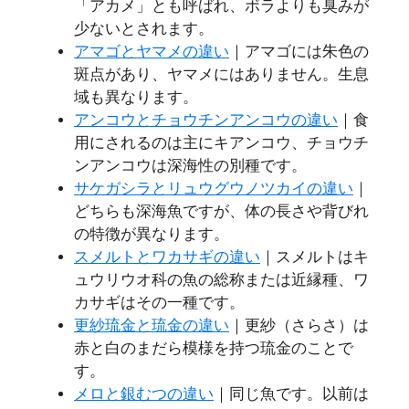
「アカメ」とも呼ばれ、ボラよりも臭みが
少ないとされます。
アマゴとヤマメの違い
｜アマゴには朱色の
斑点があり、ヤマメにはありません。生息
域も異なります。
アンコウとチョウチンアンコウの違い
｜食
用にされるのは主にキアンコウ、チョウチ
ンアンコウは深海性の別種です。
サケガシラとリュウグウノツカイの違い
｜
どちらも深海魚ですが、体の長さや背びれ
の特徴が異なります。
スメルトとワカサギの違い
｜スメルトはキ
ュウリウオ科の魚の総称または近縁種、ワ
カサギはその一種です。
更紗琉金と琉金の違い
｜更紗（さらさ）は
赤と白のまだら模様を持つ琉金のことで
す。
メロと銀むつの違い
｜同じ魚です。以前は