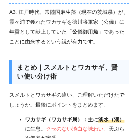
A3. 江戸時代、常陸国麻生藩（現在の茨城県）が、
霞ヶ浦で獲れたワカサギを徳川将軍家（公儀）に
年貢として献上していた「
公
儀御用
魚
」であった
ことに由来するという説が有力です。
まとめ｜スメルトとワカサギ、賢
い使い分け術
スメルトとワカサギの違い、ご理解いただけたで
しょうか。最後にポイントをまとめます。
ワカサギ（ワカサギ属）：
主に
淡水（湖）
に生息。
クセのない淡白な味わい。
天ぷら