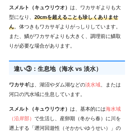
スメルト（キュウリウオ）
は、ワカサギよりも大
型になり、
20cmを超えることも珍しくありませ
ん
。体つきもワカサギよりがっしりしています。
また、鱗がワカサギよりも大きく、調理前に鱗取
りが必要な場合があります。
違い③：生息地（海水 vs 淡水）
ワカサギ
は、湖沼やダム湖などの
淡水域
、または
河口の汽水域に生息しています。
スメルト（キュウリウオ）
は、基本的には
海水域
（沿岸部）
で生活し、産卵期（冬から春）に川を
遡上する「遡河回遊性（そかかいゆうせい）」の