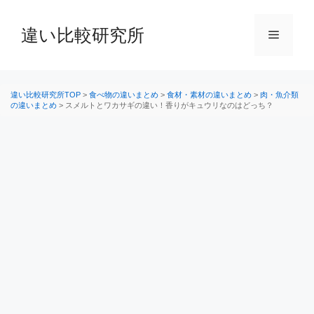
コ
ン
違い比較研究所
メ
テ
ン
ニ
ツ
へ
違い比較研究所TOP
>
食べ物の違いまとめ
>
食材・素材の違いまとめ
>
肉・魚介類
の違いまとめ
>
スメルトとワカサギの違い！香りがキュウリなのはどっち？
ス
ュ
キ
ッ
ー
プ