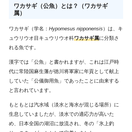
ワカサギ（公魚）とは？（ワカサギ
属）
ワカサギ（学名：
Hypomesus nipponensis
）は、キ
ュウリウオ目キュウリウオ科
ワカサギ属
に分類さ
れる魚です。
漢字では「公魚」と書かれますが、これは江戸時
代に常陸国麻生藩が徳川将軍家に年貢として献上
していた「公儀御用魚」であったことに由来する
と言われています。
もともとは汽水域（淡水と海水が混じる場所）に
生息していましたが、淡水での適応力が高いた
め、日本全国の湖沼に放流され、冬の「氷上釣