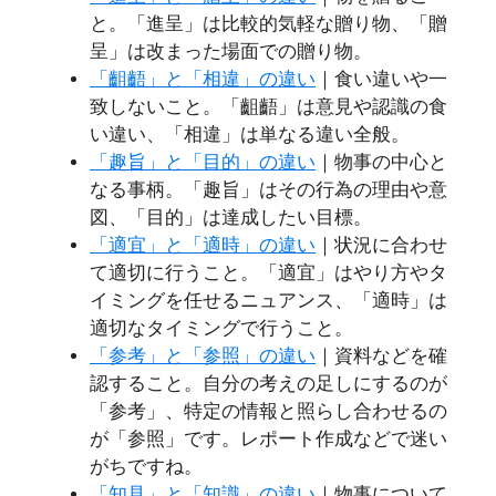
と。「進呈」は比較的気軽な贈り物、「贈
呈」は改まった場面での贈り物。
「齟齬」と「相違」の違い
｜食い違いや一
致しないこと。「齟齬」は意見や認識の食
い違い、「相違」は単なる違い全般。
「趣旨」と「目的」の違い
｜物事の中心と
なる事柄。「趣旨」はその行為の理由や意
図、「目的」は達成したい目標。
「適宜」と「適時」の違い
｜状況に合わせ
て適切に行うこと。「適宜」はやり方やタ
イミングを任せるニュアンス、「適時」は
適切なタイミングで行うこと。
「参考」と「参照」の違い
｜資料などを確
認すること。自分の考えの足しにするのが
「参考」、特定の情報と照らし合わせるの
が「参照」です。レポート作成などで迷い
がちですね。
「知見」と「知識」の違い
｜物事について