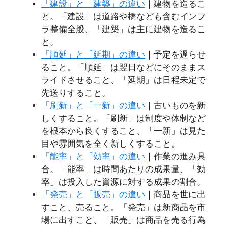
「建設」と「建築」の違い
｜建物を造るこ
と。「建設」は道路や橋なども含むインフ
ラ整備全般、「建築」は主に建物を造るこ
と。
「順延」と「延期」の違い
｜予定を遅らせ
ること。「順延」は翌日などにそのままス
ライドさせること、「延期」は日程未定で
先送りすること。
「刷新」と「一新」の違い
｜古いものを新
しくすること。「刷新」は制度や体制など
を根本から良くすること、「一新」は見た
目や雰囲気を全く新しくすること。
「能率」と「効率」の違い
｜作業の進み具
合。「能率」は時間あたりの成果量、「効
率」は投入した資源に対する成果の割合。
「発売」と「販売」の違い
｜商品を世に出
すこと、売ること。「発売」は新商品を市
場に出すこと、「販売」は商品を売る行為