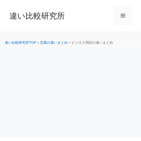
コ
ン
違い比較研究所
メ
テ
ン
ニ
ツ
へ
違い比較研究所TOP
>
言葉の違いまとめ
>
ビジネス用語の違いまとめ
ス
ュ
キ
ッ
ー
プ