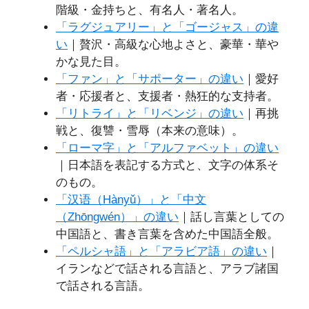
階級・金持ちと、有名人・著名人。
「ラグジュアリー」と「ゴージャス」の違
い
｜贅沢・高級な心地よさと、豪華・華や
かな見た目。
「ファン」と「サポーター」の違い
｜愛好
者・応援者と、支援者・熱狂的な支持者。
「リトライ」と「リベンジ」の違い
｜再挑
戦と、復讐・雪辱（本来の意味）。
「ローマ字」と「アルファベット」の違い
｜日本語を表記する方式と、文字の体系そ
のもの。
「汉语（Hànyǔ）」と「中文
（Zhōngwén）」の違い
｜話し言葉としての
中国語と、書き言葉を含めた中国語全般。
「ペルシャ語」と「アラビア語」の違い
｜
イランなどで話される言語と、アラブ諸国
で話される言語。