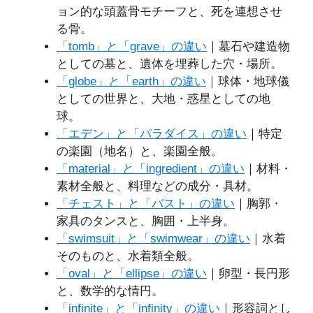
ョン的な頭蓋骨モチーフと、死を連想させ
る骨。
「tomb」と「grave」の違い
｜墓石や建造物
としての墓と、遺体を埋葬した穴・場所。
「globe」と「earth」の違い
｜球体・地球儀
としての世界と、大地・惑星としての地
球。
「エデン」と「パラダイス」の違い
｜特定
の楽園（地名）と、楽園全般。
「material」と「ingredient」の違い
｜材料・
素材全般と、料理などの成分・具材。
「チェスト」と「バスト」の違い
｜胸郭・
家具のタンスと、胸囲・上半身。
「swimsuit」と「swimwear」の違い
｜水着
そのものと、水着類全般。
「oval」と「ellipse」の違い
｜卵型・長円形
と、数学的な情円。
「infinite」と「infinity」の違い
｜形容詞とし