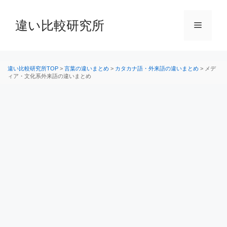
コ
ン
違い比較研究所
メ
テ
ン
ニ
ツ
へ
違い比較研究所TOP
>
言葉の違いまとめ
>
カタカナ語・外来語の違いまとめ
>
メデ
ィア・文化系外来語の違いまとめ
ス
ュ
キ
ッ
ー
プ