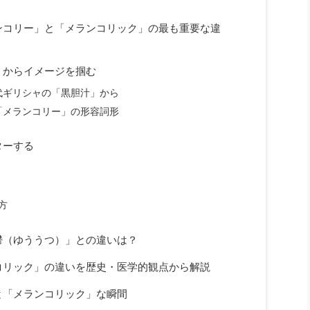
ンコリー」と「メランコリック」の最も重要な違
）からイメージを掴む
代ギリシャの「黒胆汁」から
「メランコリー」の形容詞形
ターする
方
鬱（ゆううつ）」との違いは？
コリック」の違いを歴史・医学的観点から解説
と「メランコリック」な瞬間