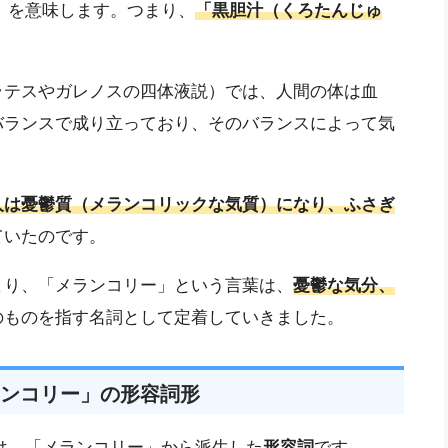
胆汁」を意味します。つまり、
「黒胆汁（くろたんじゅ
ラテスやガレノスの四体液説）では、人間の体は血
バランスで成り立っており、そのバランスによって気
人は憂鬱質（メランコリックな気質）になり、ふさぎ
ていたのです。
まり、「メランコリー」という言葉は、
憂鬱な気分、
のものを指す名詞として定着していきました。
ンコリー」の形容詞形
c）」は、「メランコリー」から派生した
形容詞
です。