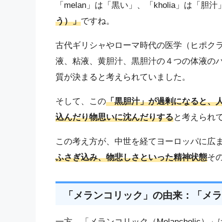
「melan」は「黒い」、「kholia」は「
う）」
ですね。
古代ギリシャやローマ時代の医学（ヒポク
液、粘液、黄胆汁、黒胆汁の４つの体液の
質が決まると考えられていました。
そして、この
「黒胆汁」が過剰になると、
込んだり物思いに沈んだりする
と考えられ
この考え方が、中世を経てヨーロッパに広
ふさぎ込み、物悲しさといった精神状態
そ
「メランコリック」の由来：「メラ
一方、「メランコリック（Melancholi