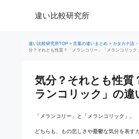
コ
ン
違い比較研究所
テ
ン
ツ
へ
違い比較研究所TOP
>
言葉の違いまとめ
>
カタカナ語・
ス
分？それとも性質？「メランコリー」「メランコリック
キ
ッ
プ
気分？それとも性質
ランコリック」の違
「メランコリー」と「メランコリック」。
どちらも、もの悲しさや憂鬱な気分を表す