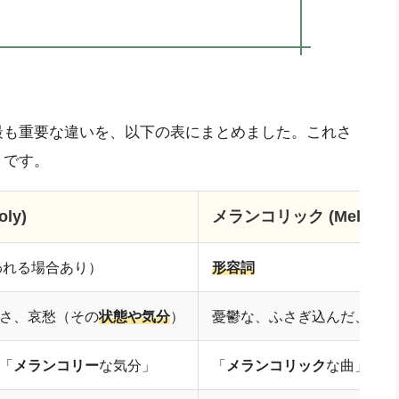
最も重要な違いを、以下の表にまとめました。これさ
リです。
ly)
メランコリック (Melancho
われる場合あり）
形容詞
さ、哀愁（その
状態や気分
）
憂鬱な、ふさぎ込んだ、物悲
「
メランコリー
な気分」
「
メランコリック
な曲」「
メ