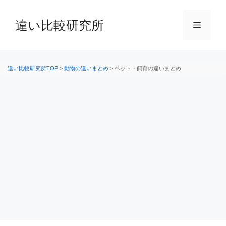
コ
ン
違い比較研究所
メ
テ
ン
ニ
ツ
へ
違い比較研究所TOP
>
動物の違いまとめ
>
ペット・飼育の違いまとめ
ス
ュ
キ
ッ
ー
プ