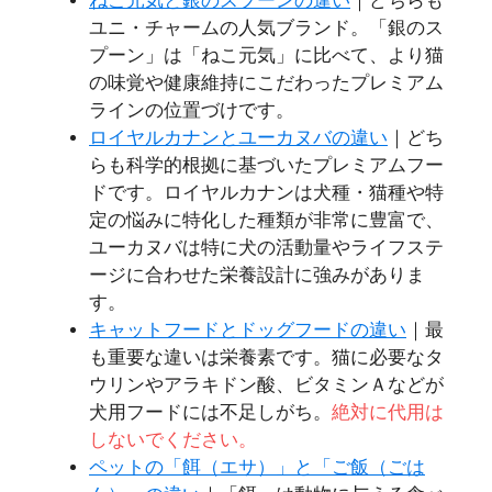
ねこ元気と銀のスプーンの違い
｜どちらも
ユニ・チャームの人気ブランド。「銀のス
プーン」は「ねこ元気」に比べて、より猫
の味覚や健康維持にこだわったプレミアム
ラインの位置づけです。
ロイヤルカナンとユーカヌバの違い
｜どち
らも科学的根拠に基づいたプレミアムフー
ドです。ロイヤルカナンは犬種・猫種や特
定の悩みに特化した種類が非常に豊富で、
ユーカヌバは特に犬の活動量やライフステ
ージに合わせた栄養設計に強みがありま
す。
キャットフードとドッグフードの違い
｜最
も重要な違いは栄養素です。猫に必要なタ
ウリンやアラキドン酸、ビタミンＡなどが
犬用フードには不足しがち。
絶対に代用は
しないでください。
ペットの「餌（エサ）」と「ご飯（ごは