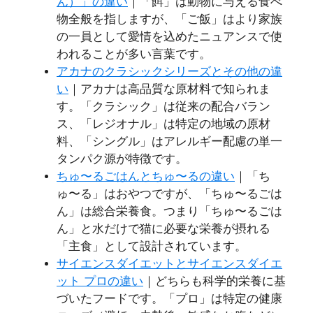
ん）」の違い
｜「餌」は動物に与える食べ
物全般を指しますが、「ご飯」はより家族
の一員として愛情を込めたニュアンスで使
われることが多い言葉です。
アカナのクラシックシリーズとその他の違
い
｜アカナは高品質な原材料で知られま
す。「クラシック」は従来の配合バラン
ス、「レジオナル」は特定の地域の原材
料、「シングル」はアレルギー配慮の単一
タンパク源が特徴です。
ちゅ〜るごはんとちゅ〜るの違い
｜「ち
ゅ〜る」はおやつですが、「ちゅ〜るごは
ん」は総合栄養食。つまり「ちゅ〜るごは
ん」と水だけで猫に必要な栄養が摂れる
「主食」として設計されています。
サイエンスダイエットとサイエンスダイエ
ット プロの違い
｜どちらも科学的栄養に基
づいたフードです。「プロ」は特定の健康