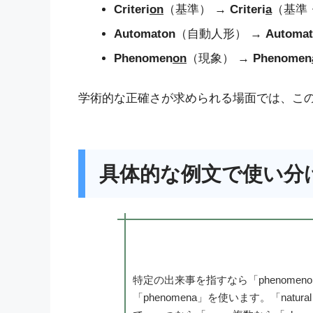
Criteri
on
（基準） →
Criteri
a
（基準
Automaton
（自動人形） →
Automat
Phenomen
on
（現象） →
Phenomen
学術的な正確さが求められる場面では、こ
具体的な例文で使い分
特定の出来事を指すなら「phenome
「phenomena」を使います。「natur