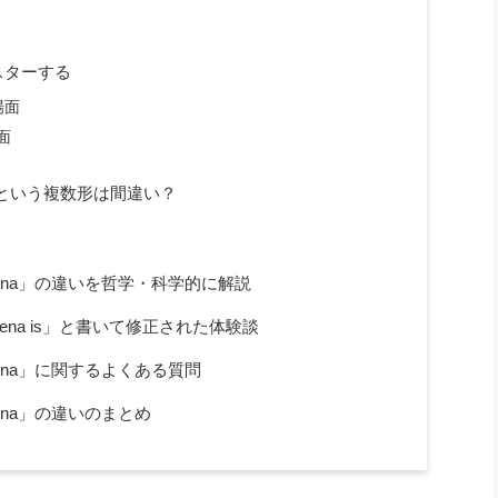
スターする
場面
面
s」という複数形は間違い？
nomena」の違いを哲学・科学的に解説
ena is」と書いて修正された体験談
omena」に関するよくある質問
omena」の違いのまとめ