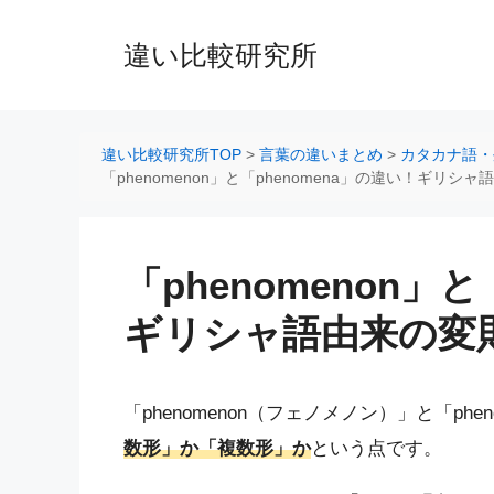
コ
ン
違い比較研究所
テ
ン
ツ
へ
違い比較研究所TOP
>
言葉の違いまとめ
>
カタカナ語・
ス
「phenomenon」と「phenomena」の違い！ギリシ
キ
ッ
プ
「phenomenon」
ギリシャ語由来の変
「phenomenon（フェノメノン）」と「p
数形」か「複数形」か
という点です。