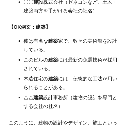
〇〇
建設
株式会社（ゼネコンなど、土木・
建築両方を手がける会社の社名）
【OK例文：建築】
彼は有名な
建築
家で、数々の美術館を設計
している。
このビルの
建築
には最新の免震技術が採用
されている。
木造住宅の
建築
には、伝統的な工法が用い
られることがある。
△△
建築
設計事務所（建物の設計を専門と
する会社の社名）
このように、建物の設計やデザイン、施工といっ