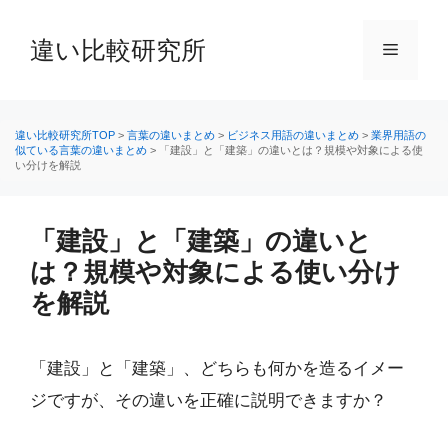
コ
ン
違い比較研究所
メ
テ
ン
ニ
ツ
へ
違い比較研究所TOP
>
言葉の違いまとめ
>
ビジネス用語の違いまとめ
>
業界用語の
似ている言葉の違いまとめ
>
「建設」と「建築」の違いとは？規模や対象による使
ス
い分けを解説
ュ
キ
ッ
ー
プ
「建設」と「建築」の違いと
は？規模や対象による使い分け
を解説
「建設」と「建築」、どちらも何かを造るイメー
ジですが、その違いを正確に説明できますか？