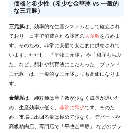
価格と希少性（希少な金華豚 vs 一般的
な三元豚）
三元豚
は、効率的な生産システムとして確立され
ており、日本で消費される豚肉の
大多数
を占めま
す。そのため、非常に安価で安定的に供給されて
います。ただし、「平牧三元豚」 や「和豚もちぶ
た」など、飼料や飼育法にこだわった「ブランド
三元豚」は、一般的な三元豚よりも高価になりま
す。
金華豚
は、純粋種は産子数が少なく成長が遅いた
め、生産効率が低く、
非常に希少
です。そのた
め、市場に出回る量は極めて少なく、デパートや
高級精肉店、専門店で「平牧金華豚」 などのブラ