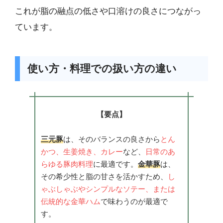
これが脂の融点の低さや口溶けの良さにつながっ
ています。
使い方・料理での扱い方の違い
【要点】
三元豚
は、そのバランスの良さから
とん
かつ、生姜焼き、カレー
など、
日常のあ
らゆる豚肉料理
に最適です。
金華豚
は、
その希少性と脂の甘さを活かすため、
し
ゃぶしゃぶやシンプルなソテー、または
伝統的な金華ハム
で味わうのが最適で
す。