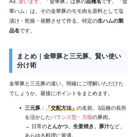
A3.
違います。
「金華豚」は豚の
品種名
です。「金
華ハム」は、その金華豚のモモ肉を原料として塩
漬け・乾燥・発酵させて作る、特定の
生ハムの製
品名
です。
まとめ｜金華豚と三元豚、賢い使い
分け術
金華豚と三元豚の違い、明確にご理解いただけた
でしょうか。最後にポイントをまとめます。
三元豚
：
「交配方法」
の名前。3品種の長所
を活かした
バランス型・万能
の豚肉。
→ 日常の
とんかつ、生姜焼き、豚汁
など、
あらゆる料理に最適。