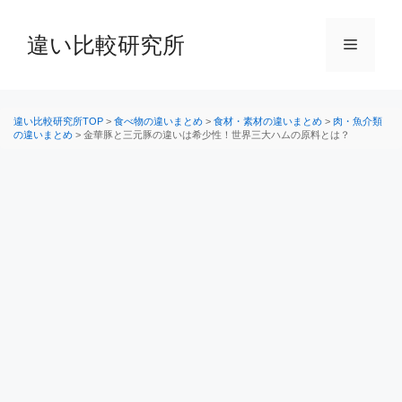
コ
ン
違い比較研究所
メ
テ
ン
ニ
ツ
へ
違い比較研究所TOP
>
食べ物の違いまとめ
>
食材・素材の違いまとめ
>
肉・魚介類
の違いまとめ
>
金華豚と三元豚の違いは希少性！世界三大ハムの原料とは？
ス
ュ
キ
ッ
ー
プ