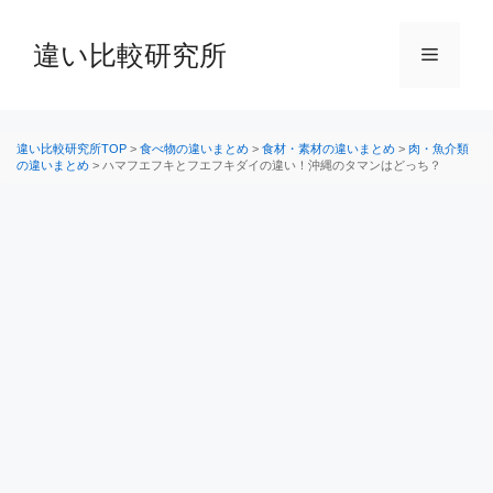
コ
ン
違い比較研究所
メ
テ
ン
ニ
ツ
へ
違い比較研究所TOP
>
食べ物の違いまとめ
>
食材・素材の違いまとめ
>
肉・魚介類
の違いまとめ
>
ハマフエフキとフエフキダイの違い！沖縄のタマンはどっち？
ス
ュ
キ
ッ
ー
プ