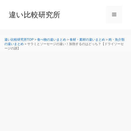
コ
ン
違い比較研究所
メ
テ
ン
ニ
ツ
へ
違い比較研究所TOP
>
食べ物の違いまとめ
>
食材・素材の違いまとめ
>
肉・魚介類
の違いまとめ
>
サラミとソーセージの違い！加熱するのはどっち？【ドライソーセ
ス
ージの謎】
ュ
キ
ッ
ー
プ