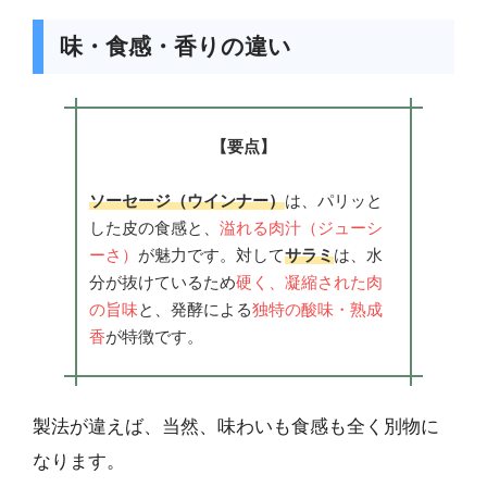
味・食感・香りの違い
【要点】
ソーセージ（ウインナー）
は、パリッと
した皮の食感と、
溢れる肉汁（ジューシ
ーさ）
が魅力です。対して
サラミ
は、水
分が抜けているため
硬く、凝縮された肉
の旨味
と、発酵による
独特の酸味・熟成
香
が特徴です。
製法が違えば、当然、味わいも食感も全く別物に
なります。