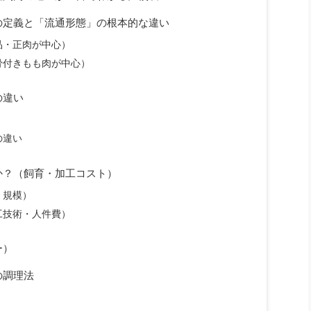
の定義と「流通形態」の根本的な違い
品・正肉が中心）
骨付きもも肉が中心）
の違い
）
の違い
か？（飼育・加工コスト）
・規模）
工技術・人件費）
ー）
の調理法