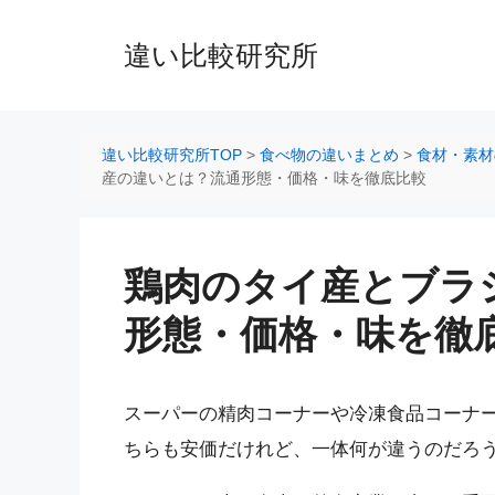
コ
ン
違い比較研究所
テ
ン
ツ
へ
違い比較研究所TOP
>
食べ物の違いまとめ
>
食材・素材
ス
産の違いとは？流通形態・価格・味を徹底比較
キ
ッ
プ
鶏肉のタイ産とブラ
形態・価格・味を徹
スーパーの精肉コーナーや冷凍食品コーナ
ちらも安価だけれど、一体何が違うのだろ