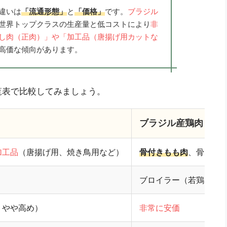
違いは
「流通形態」
と
「価格」
です。
ブラジル
世界トップクラスの生産量と低コストにより
非
し肉（正肉）」や「加工品（唐揚げ用カットな
高価な傾向があります。
覧表で比較してみましょう。
ブラジル産鶏肉
加工品
（唐揚げ用、焼き鳥用など）
骨付きもも肉
、骨なし
ブロイラー（若鶏）
りやや高め）
非常に安価