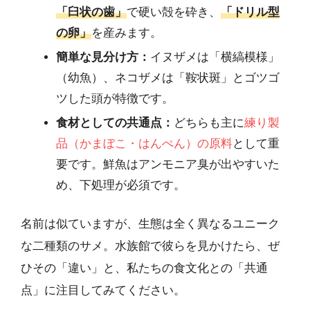
「臼状の歯」
で硬い殻を砕き、
「ドリル型
の卵」
を産みます。
簡単な見分け方：
イヌザメは「横縞模様」
（幼魚）、ネコザメは「鞍状斑」とゴツゴ
ツした頭が特徴です。
食材としての共通点：
どちらも主に
練り製
品（かまぼこ・はんぺん）の原料
として重
要です。鮮魚はアンモニア臭が出やすいた
め、下処理が必須です。
名前は似ていますが、生態は全く異なるユニーク
な二種類のサメ。水族館で彼らを見かけたら、ぜ
ひその「違い」と、私たちの食文化との「共通
点」に注目してみてください。