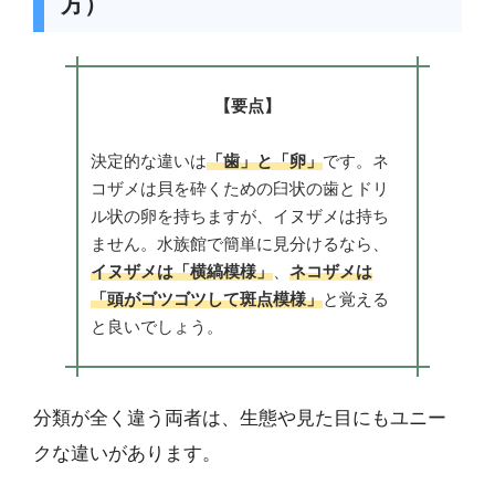
方）
【要点】
決定的な違いは
「歯」と「卵」
です。ネ
コザメは貝を砕くための臼状の歯とドリ
ル状の卵を持ちますが、イヌザメは持ち
ません。水族館で簡単に見分けるなら、
イヌザメは「横縞模様」
、
ネコザメは
「頭がゴツゴツして斑点模様」
と覚える
と良いでしょう。
分類が全く違う両者は、生態や見た目にもユニー
クな違いがあります。