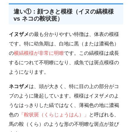
違い①：顔つきと模様（イヌの縞模様
vs ネコの鞍状斑）
イヌザメ
の最も分かりやすい特徴は、体表の模様
です。特に幼魚期は、白地に黒（または濃褐色）
の
横縞模様が非常に明瞭
です。この縞模様は成長
するにつれて不明瞭になり、成魚では斑点模様の
ようになります。
ネコザメ
は、頭が大きく、特に目の上の部分がコ
ブのように隆起しています。模様はイヌザメのよ
うなはっきりした縞ではなく、薄褐色の地に濃褐
色の
「鞍状斑（くらじょうはん）」
と呼ばれる、
馬の鞍（くら）のような形の不明瞭な斑点が並び