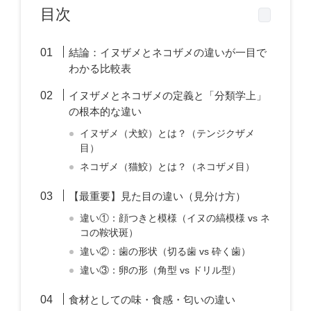
目次
結論：イヌザメとネコザメの違いが一目で
わかる比較表
イヌザメとネコザメの定義と「分類学上」
の根本的な違い
イヌザメ（犬鮫）とは？（テンジクザメ
目）
ネコザメ（猫鮫）とは？（ネコザメ目）
【最重要】見た目の違い（見分け方）
違い①：顔つきと模様（イヌの縞模様 vs ネ
コの鞍状斑）
違い②：歯の形状（切る歯 vs 砕く歯）
違い③：卵の形（角型 vs ドリル型）
食材としての味・食感・匂いの違い