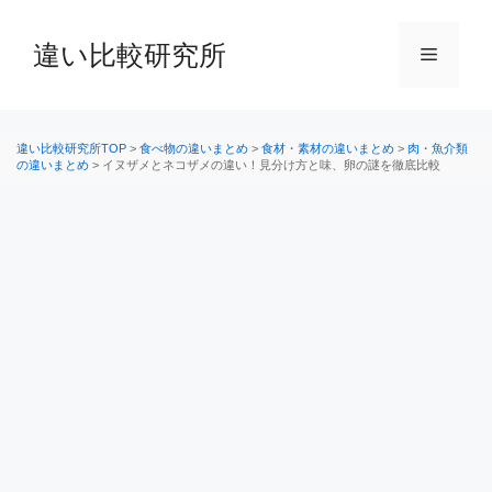
コ
ン
違い比較研究所
メ
テ
ン
ニ
ツ
へ
違い比較研究所TOP
>
食べ物の違いまとめ
>
食材・素材の違いまとめ
>
肉・魚介類
の違いまとめ
>
イヌザメとネコザメの違い！見分け方と味、卵の謎を徹底比較
ス
ュ
キ
ッ
ー
プ