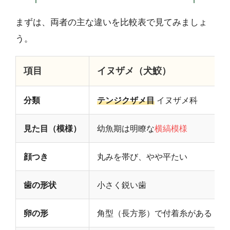
まずは、両者の主な違いを比較表で見てみましょ
う。
項目
イヌザメ（犬鮫）
分類
テンジクザメ目
イヌザメ科
見た目（模様）
幼魚期は明瞭な
横縞模様
顔つき
丸みを帯び、やや平たい
歯の形状
小さく鋭い歯
卵の形
角型（長方形）で付着糸がある