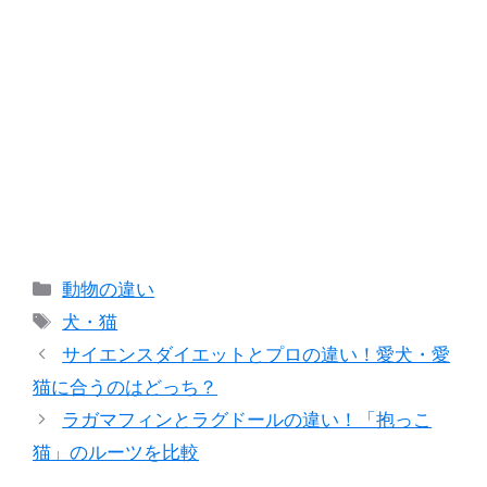
カ
動物の違い
テ
タ
犬・猫
ゴ
グ
サイエンスダイエットとプロの違い！愛犬・愛
リ
猫に合うのはどっち？
ー
ラガマフィンとラグドールの違い！「抱っこ
猫」のルーツを比較