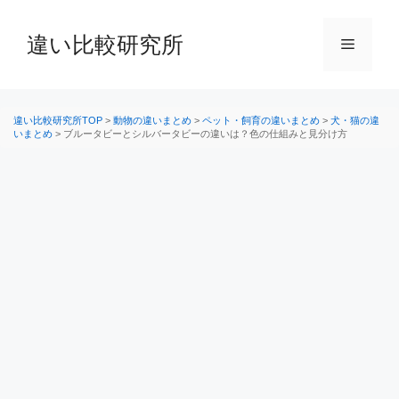
コ
ン
違い比較研究所
メ
テ
ン
ニ
ツ
へ
違い比較研究所TOP
>
動物の違いまとめ
>
ペット・飼育の違いまとめ
>
犬・猫の違
いまとめ
>
ブルータビーとシルバータビーの違いは？色の仕組みと見分け方
ス
ュ
キ
ッ
ー
プ