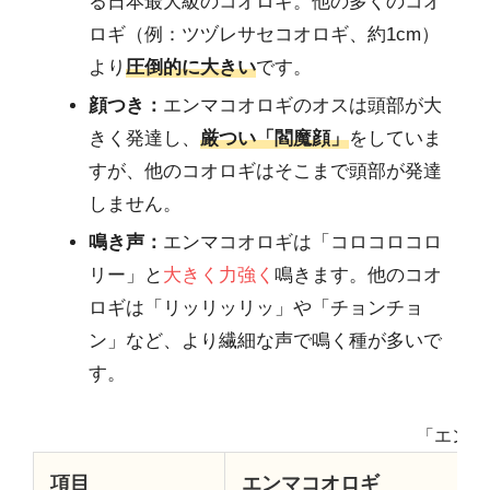
る日本最大級のコオロギ。他の多くのコオ
ロギ（例：ツヅレサセコオロギ、約1cm）
より
圧倒的に大きい
です。
顔つき：
エンマコオロギのオスは頭部が大
きく発達し、
厳つい「閻魔顔」
をしていま
すが、他のコオロギはそこまで頭部が発達
しません。
鳴き声：
エンマコオロギは「コロコロコロ
リー」と
大きく力強く
鳴きます。他のコオ
ロギは「リッリッリッ」や「チョンチョ
ン」など、より繊細な声で鳴く種が多いで
す。
「エンマ
項目
エンマコオロギ