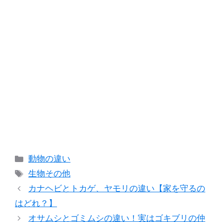
カ
動物の違い
テ
タ
生物その他
ゴ
グ
カナヘビとトカゲ、ヤモリの違い【家を守るの
リ
はどれ？】
ー
オサムシとゴミムシの違い！実はゴキブリの仲