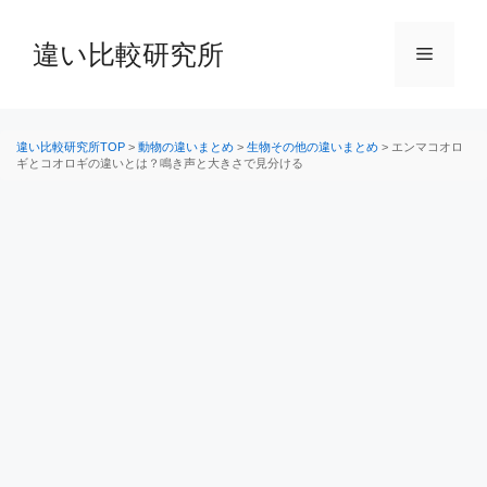
コ
ン
違い比較研究所
メ
テ
ン
ニ
ツ
へ
違い比較研究所TOP
>
動物の違いまとめ
>
生物その他の違いまとめ
>
エンマコオロ
ギとコオロギの違いとは？鳴き声と大きさで見分ける
ス
ュ
キ
ッ
ー
プ