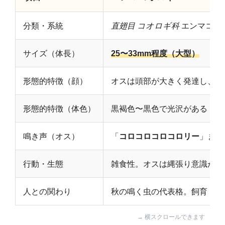
分類・系統
直翅目
コオロギ科
エンマコオ
サイズ（体長）
25〜33mm程度（大型）
形態的特徴（顔）
オスは頭部が大きく発達し、
厳
形態的特徴（体色）
黒褐色〜黒色で光沢がある
鳴き声（オス）
「
コロコロコロコロリー
」また
行動・生態
雑食性。オスは縄張り意識が強
人との関わり
秋の鳴く虫の代表格。飼育・観