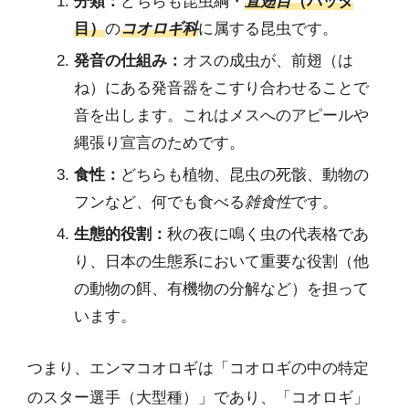
分類：
どちらも昆虫綱・
直翅目
（バッタ
目）
の
コオロギ科
に属する昆虫です。
発音の仕組み：
オスの成虫が、前翅（は
ね）にある発音器をこすり合わせることで
音を出します。これはメスへのアピールや
縄張り宣言のためです。
食性：
どちらも植物、昆虫の死骸、動物の
フンなど、何でも食べる
雑食性
です。
生態的役割：
秋の夜に鳴く虫の代表格であ
り、日本の生態系において重要な役割（他
の動物の餌、有機物の分解など）を担って
います。
つまり、エンマコオロギは「コオロギの中の特定
のスター選手（大型種）」であり、「コオロギ」