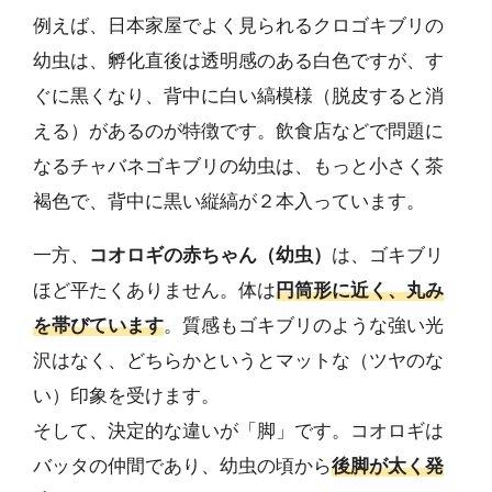
例えば、日本家屋でよく見られるクロゴキブリの
幼虫は、孵化直後は透明感のある白色ですが、す
ぐに黒くなり、背中に白い縞模様（脱皮すると消
える）があるのが特徴です。飲食店などで問題に
なるチャバネゴキブリの幼虫は、もっと小さく茶
褐色で、背中に黒い縦縞が２本入っています。
一方、
コオロギの赤ちゃん（幼虫）
は、ゴキブリ
ほど平たくありません。体は
円筒形に近く、丸み
を帯びています
。質感もゴキブリのような強い光
沢はなく、どちらかというとマットな（ツヤのな
い）印象を受けます。
そして、決定的な違いが「脚」です。コオロギは
バッタの仲間であり、幼虫の頃から
後脚が太く発