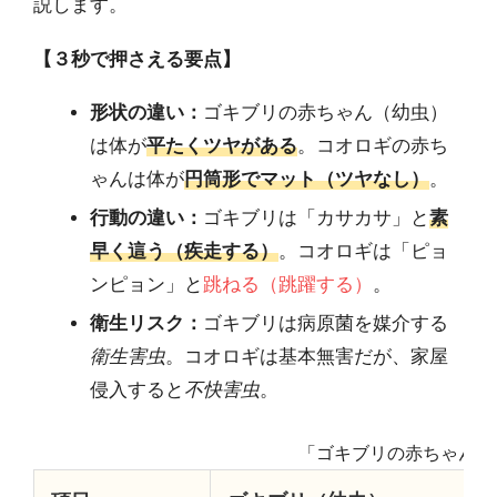
説します。
【３秒で押さえる要点】
形状の違い：
ゴキブリの赤ちゃん（幼虫）
は体が
平たくツヤがある
。コオロギの赤ち
ゃんは体が
円筒形でマット（ツヤなし）
。
行動の違い：
ゴキブリは「カサカサ」と
素
早く這う（疾走する）
。コオロギは「ピョ
ンピョン」と
跳ねる（跳躍する）
。
衛生リスク：
ゴキブリは病原菌を媒介する
衛生害虫
。コオロギは基本無害だが、家屋
侵入すると
不快害虫
。
「ゴキブリの赤ちゃん」