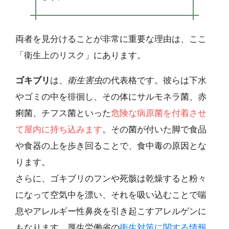
両者を見分けることが非常に重要な理由は、ここ
「衛生上のリスク」にあります。
ゴキブリ
は、
衛生害虫
の代表格です。彼らは下水
やゴミの中を徘徊し、その体にサルモネラ菌、赤
痢菌、チフス菌といった
危険な病原菌を付着させ
て屋内に持ち込みます
。その菌が付いた脚で食品
や食器の上を歩き回ることで、食中毒の原因とな
ります。
さらに、ゴキブリのフンや死骸は乾燥すると粉々
になって空気中を漂い、それを吸い込むことで喘
息やアレルギー性鼻炎を引き起こすアレルゲンに
もなります。厚生労働省の
衛生対策に関する情報