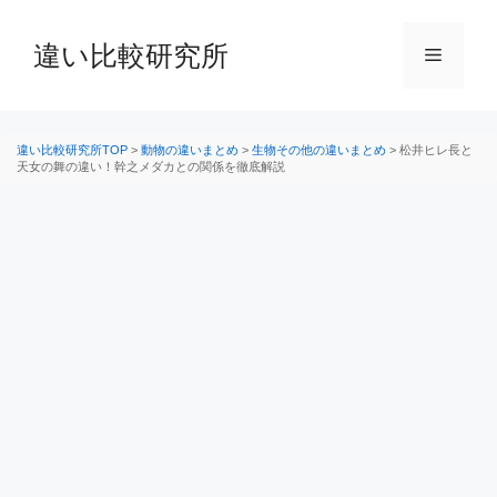
コ
ン
違い比較研究所
メ
テ
ン
ニ
ツ
へ
違い比較研究所TOP
>
動物の違いまとめ
>
生物その他の違いまとめ
>
松井ヒレ長と
天女の舞の違い！幹之メダカとの関係を徹底解説
ス
ュ
キ
ッ
ー
プ