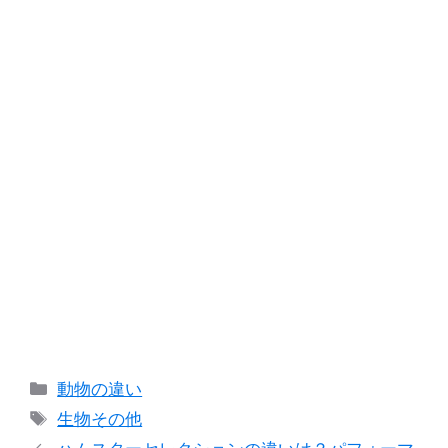
カ
動物の違い
テ
タ
生物その他
ゴ
グ