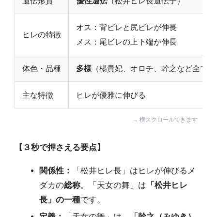
遺伝形質
優性遺伝
（松井ヒレ長遺伝子）
オス：背ビレと尻ビレが伸長
ヒレの特徴
メス：尾ビレの上下端が伸長
体色・品種
多様
（楊貴妃、オロチ、幹之など全てを
主な特徴
ヒレが優雅に伸びる
【３秒で押さえる要点】
関係性：
「松井ヒレ長」はヒレが伸びるメ
ダカの
総称
。「天女の舞」は
「松井ヒレ
長」の一種
です。
定義：
「天女の舞」は、
「幹之（みゆき）