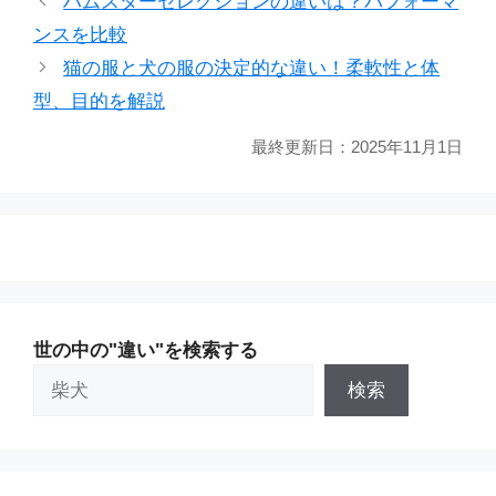
ハムスターセレクションの違いは？パフォーマ
リ
ンスを比較
ー
猫の服と犬の服の決定的な違い！柔軟性と体
型、目的を解説
最終更新日：
2025年11月1日
世の中の"違い"を検索する
検索