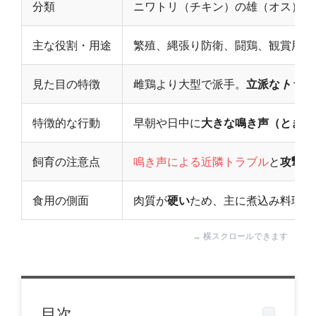
分類
ニワトリ（チキン）の雄（オス）
主な役割・用途
繁殖、縄張り防衛、闘鶏、観賞用
見た目の特徴
雌鶏より大型で派手。
立派な
トサカ
特徴的な行動
早朝や日中に
大きな鳴き声（とき）
飼育の注意点
鳴き声による近隣トラブル
と
攻撃性
食用の側面
肉質が
硬い
ため、主に煮込み料理や
目次