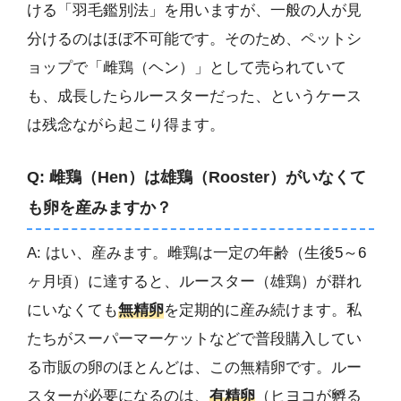
ける「羽毛鑑別法」を用いますが、一般の人が見
分けるのはほぼ不可能です。そのため、ペットシ
ョップで「雌鶏（ヘン）」として売られていて
も、成長したらルースターだった、というケース
は残念ながら起こり得ます。
Q: 雌鶏（Hen）は雄鶏（Rooster）がいなくて
も卵を産みますか？
A: はい、産みます。雌鶏は一定の年齢（生後5～6
ヶ月頃）に達すると、ルースター（雄鶏）が群れ
にいなくても
無精卵
を定期的に産み続けます。私
たちがスーパーマーケットなどで普段購入してい
る市販の卵のほとんどは、この無精卵です。ルー
スターが必要になるのは、
有精卵
（ヒヨコが孵る