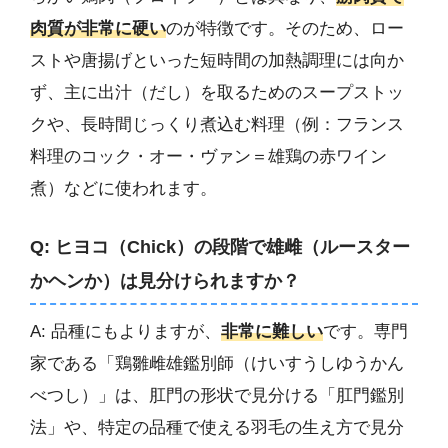
肉質が非常に硬い
のが特徴です。そのため、ロー
ストや唐揚げといった短時間の加熱調理には向か
ず、主に出汁（だし）を取るためのスープストッ
クや、長時間じっくり煮込む料理（例：フランス
料理のコック・オー・ヴァン＝雄鶏の赤ワイン
煮）などに使われます。
Q: ヒヨコ（Chick）の段階で雄雌（ルースター
かヘンか）は見分けられますか？
A: 品種にもよりますが、
非常に難しい
です。専門
家である「鶏雛雌雄鑑別師（けいすうしゆうかん
べつし）」は、肛門の形状で見分ける「肛門鑑別
法」や、特定の品種で使える羽毛の生え方で見分