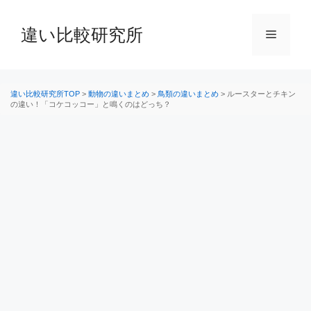
コ
ン
違い比較研究所
メ
テ
ン
ニ
ツ
へ
違い比較研究所TOP
>
動物の違いまとめ
>
鳥類の違いまとめ
>
ルースターとチキン
の違い！「コケコッコー」と鳴くのはどっち？
ス
ュ
キ
ッ
ー
プ