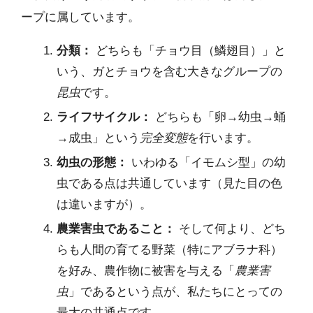
ープに属しています。
分類：
どちらも「チョウ目（鱗翅目）」と
いう、ガとチョウを含む大きなグループの
昆虫
です。
ライフサイクル：
どちらも「卵→幼虫→蛹
→成虫」という
完全変態
を行います。
幼虫の形態：
いわゆる「イモムシ型」の幼
虫である点は共通しています（見た目の色
は違いますが）。
農業害虫であること：
そして何より、どち
らも人間の育てる野菜（特にアブラナ科）
を好み、農作物に被害を与える「
農業害
虫
」であるという点が、私たちにとっての
最大の共通点です。