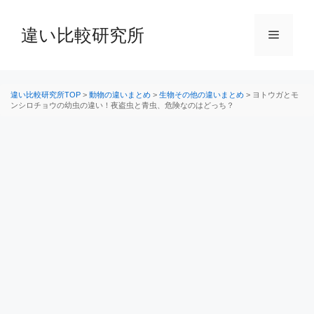
コ
ン
違い比較研究所
メ
テ
ン
ニ
ツ
へ
違い比較研究所TOP
>
動物の違いまとめ
>
生物その他の違いまとめ
>
ヨトウガとモ
ンシロチョウの幼虫の違い！夜盗虫と青虫、危険なのはどっち？
ス
ュ
キ
ッ
ー
プ