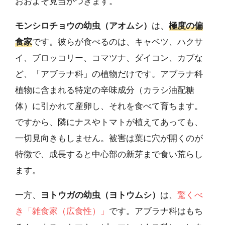
おおよそ見当がつきます。
モンシロチョウの幼虫（アオムシ）
は、
極度の偏
食家
です。彼らが食べるのは、キャベツ、ハクサ
イ、ブロッコリー、コマツナ、ダイコン、カブな
ど、「アブラナ科」の植物だけです。アブラナ科
植物に含まれる特定の辛味成分（カラシ油配糖
体）に引かれて産卵し、それを食べて育ちます。
ですから、隣にナスやトマトが植えてあっても、
一切見向きもしません。被害は葉に穴が開くのが
特徴で、成長すると中心部の新芽まで食い荒らし
ます。
一方、
ヨトウガの幼虫（ヨトウムシ）
は、
驚くべ
き「雑食家（広食性）」
です。アブラナ科はもち