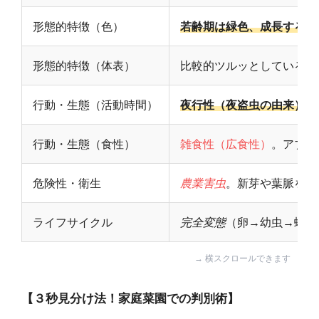
形態的特徴（色）
若齢期は緑色、成長すると
形態的特徴（体表）
比較的ツルッとしている（
行動・生態（活動時間）
夜行性（夜盗虫の由来）
。
行動・生態（食性）
雑食性（広食性）
。アブラ
危険性・衛生
農業害虫
。新芽や葉脈を残
ライフサイクル
完全変態
（卵→幼虫→蛹→
【３秒見分け法！家庭菜園での判別術】