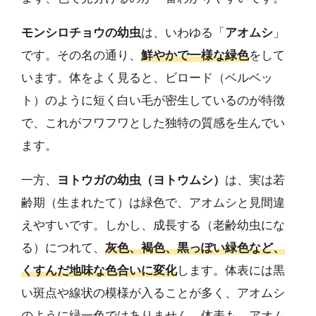
モンシロチョウの幼虫
は、いわゆる「
アオムシ
」
です。その名の通り、
鮮やかで一様な緑色
をして
います。体をよく見ると、ビロード（ベルベッ
ト）のように短く白い毛が密生しているのが特徴
で、これがフワフワとした独特の質感を生んでい
ます。
一方、
ヨトウガの幼虫（ヨトウムシ）
は、実は若
齢期（生まれたて）は緑色で、アオムシと見間違
えやすいです。しかし、成長する（老齢幼虫にな
る）につれて、
灰色、褐色、黒っぽい緑色など、
くすんだ地味な色合いに変化
します。体表には黒
い斑点や線状の模様が入ることが多く、アオムシ
のように緑一色ではありません。体表も、アオム