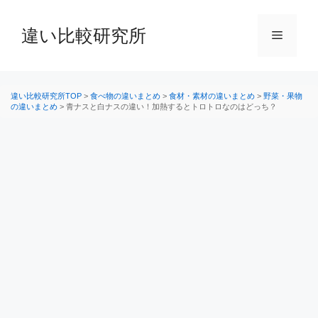
コ
ン
違い比較研究所
メ
テ
ン
ニ
ツ
へ
違い比較研究所TOP
>
食べ物の違いまとめ
>
食材・素材の違いまとめ
>
野菜・果物
の違いまとめ
>
青ナスと白ナスの違い！加熱するとトロトロなのはどっち？
ス
ュ
キ
ッ
ー
プ