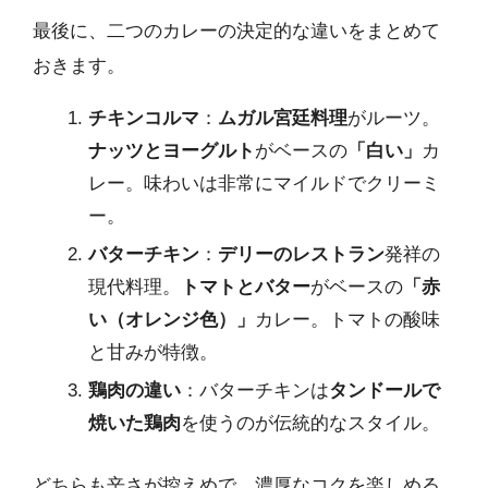
最後に、二つのカレーの決定的な違いをまとめて
おきます。
チキンコルマ
：
ムガル宮廷料理
がルーツ。
ナッツとヨーグルト
がベースの
「白い」
カ
レー。味わいは非常にマイルドでクリーミ
ー。
バターチキン
：
デリーのレストラン
発祥の
現代料理。
トマトとバター
がベースの
「赤
い（オレンジ色）」
カレー。トマトの酸味
と甘みが特徴。
鶏肉の違い
：バターチキンは
タンドールで
焼いた鶏肉
を使うのが伝統的なスタイル。
どちらも辛さが控えめで、濃厚なコクを楽しめる