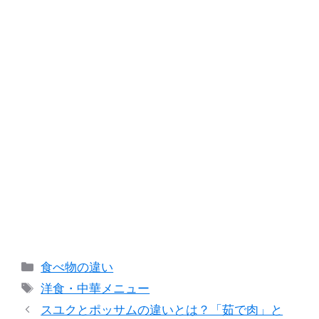
カ
食べ物の違い
テ
タ
洋食・中華メニュー
ゴ
グ
スユクとポッサムの違いとは？「茹で肉」と
リ