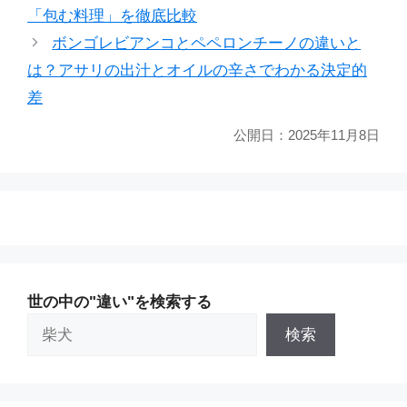
「包む料理」を徹底比較
ー
ボンゴレビアンコとペペロンチーノの違いと
は？アサリの出汁とオイルの辛さでわかる決定的
差
公開日：
2025年11月8日
世の中の"違い"を検索する
検索