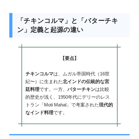
「チキンコルマ」と「バターチキ
ン」定義と起源の違い
【要点】
チキンコルマ
は、ムガル帝国時代（16世
紀〜）に生まれた
北インドの伝統的な宮
廷料理
です。一方、
バターチキン
は比較
的歴史が浅く、1950年代にデリーのレス
トラン「Moti Mahal」で考案された
現代的
なインド料理
です。