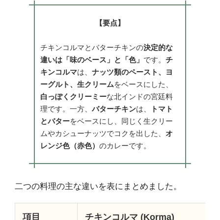
【要点】
チキンコルマとバターチキンの
決定的な
違いは「味のベース」と「色」
です。
チ
キンコルマ
は、
ナッツ類のペースト、ヨ
ーグルト、生クリーム
をベースにした、
白っぽくクリーミー
な北インドの宮廷料
理です。一方、
バターチキン
は、
トマト
とバター
をベースにし、同じく生クリー
ムやカシューナッツでコクを出した、
オ
レンジ色（赤色）
のカレーです。
二つの料理の主な違いを表にまとめました。
項目
チキンコルマ (Korma)