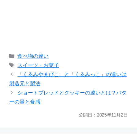
カ
食べ物の違い
テ
タ
スイーツ・お菓子
ゴ
グ
「くるみやまびこ」と「くるみっこ」の違いは
リ
製造元と製法
ー
ショートブレッドとクッキーの違いとは？バタ
ーの量と食感
公開日：
2025年11月2日