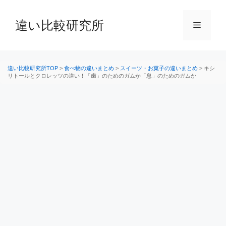
コ
ン
違い比較研究所
メ
テ
ン
ニ
ツ
へ
違い比較研究所TOP
>
食べ物の違いまとめ
>
スイーツ・お菓子の違いまとめ
>
キシ
リトールとクロレッツの違い！「歯」のためのガムか「息」のためのガムか
ス
ュ
キ
ッ
ー
プ