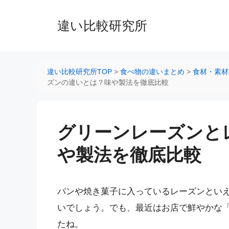
コ
ン
違い比較研究所
テ
ン
ツ
へ
違い比較研究所TOP
>
食べ物の違いまとめ
>
食材・素材
ス
ズンの違いとは？味や製法を徹底比較
キ
ッ
プ
グリーンレーズンと
や製法を徹底比較
パンや焼き菓子に入っているレーズンとい
いでしょう。でも、最近はお店で鮮やかな
たね。