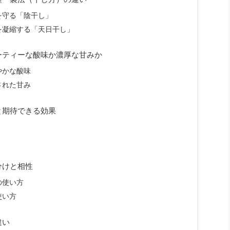
を守る「陰干し」
を凝縮する「天日干し」
ーティーな酸味か濃厚な甘みか
やかな酸味
された甘み
と期待できる効果
分けと相性
の使い方
使い方
違い