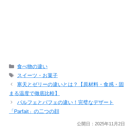
カ
食べ物の違い
テ
タ
スイーツ・お菓子
ゴ
グ
寒天とゼリーの違いとは？【原材料・食感・固
リ
まる温度で徹底比較】
ー
パルフェとパフェの違い！完璧なデザート
「Parfait」の二つの顔
公開日：
2025年11月2日