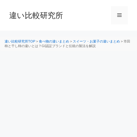
コ
ン
違い比較研究所
メ
テ
ン
ニ
ツ
へ
違い比較研究所TOP
>
食べ物の違いまとめ
>
スイーツ・お菓子の違いまとめ
>
市田
柿と干し柿の違いとは？GI認証ブランドと伝統の製法を解説
ス
ュ
キ
ッ
ー
プ