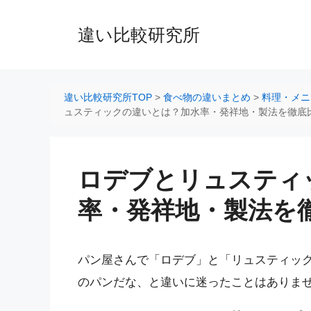
コ
ン
違い比較研究所
テ
ン
ツ
へ
違い比較研究所TOP
>
食べ物の違いまとめ
>
料理・メニ
ス
ュスティックの違いとは？加水率・発祥地・製法を徹底
キ
ッ
プ
ロデブとリュスティ
率・発祥地・製法を
パン屋さんで「ロデブ」と「リュスティッ
のパンだな、と違いに迷ったことはありま