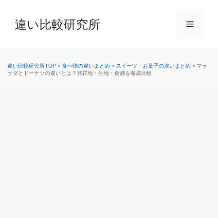
コ
ン
違い比較研究所
メ
テ
ン
ニ
ツ
へ
違い比較研究所TOP
>
食べ物の違いまとめ
>
スイーツ・お菓子の違いまとめ
>
マラ
サダとドーナツの違いとは？発祥地・生地・食感を徹底比較
ス
ュ
キ
ッ
ー
プ