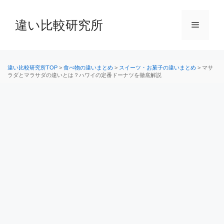
コ
ン
違い比較研究所
メ
テ
ン
ニ
ツ
へ
違い比較研究所TOP
>
食べ物の違いまとめ
>
スイーツ・お菓子の違いまとめ
>
マサ
ラダとマラサダの違いとは？ハワイの定番ドーナツを徹底解説
ス
ュ
キ
ッ
ー
プ