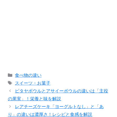
カ
食べ物の違い
テ
タ
スイーツ・お菓子
ゴ
グ
ピタヤボウルとアサイーボウルの違いは「主役
リ
の果実」！栄養と味を解説
ー
レアチーズケーキ「ヨーグルトなし」と「あ
り」の違いは濃厚さ！レシピと食感を解説