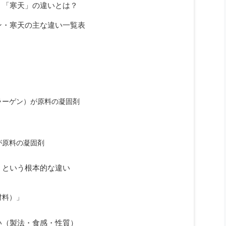
」「寒天」の違いとは？
ン・寒天の主な違い一覧表
？
」
ラーゲン）が原料の凝固剤
が原料の凝固剤
」という根本的な違い
材料）」
い（製法・食感・性質）