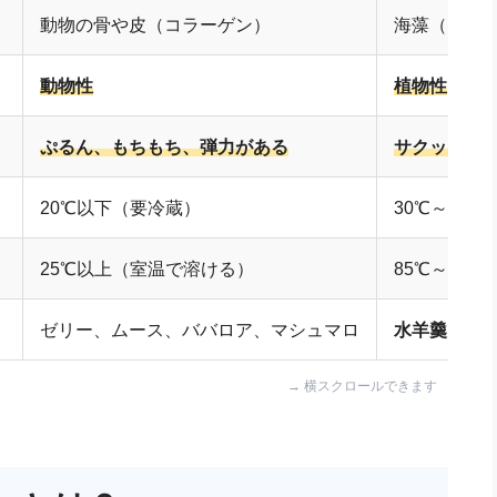
動物の骨や皮（コラーゲン）
海藻（テン
動物性
植物性
ぷるん、もちもち、弾力がある
サクッ、ホ
20℃以下（要冷蔵）
30℃～40
25℃以上（室温で溶ける）
85℃～10
ゼリー、ムース、ババロア、マシュマロ
水羊羹
、あ