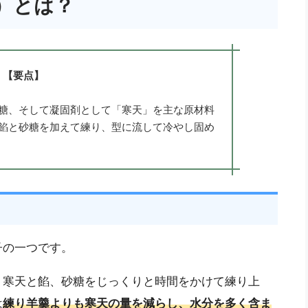
）とは？
【要点】
糖、そして凝固剤として「寒天」を主な原材料
餡と砂糖を加えて練り、型に流して冷やし固め
子の一つです。
、寒天と餡、砂糖をじっくりと時間をかけて練り上
は
練り羊羹よりも寒天の量を減らし、水分を多く含ま