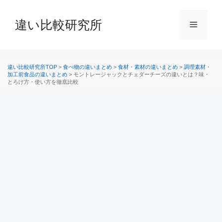
コ
ン
違い比較研究所
メ
テ
ン
ニ
ツ
へ
違い比較研究所TOP
>
食べ物の違いまとめ
>
食材・素材の違いまとめ
>
調理素材・
加工前食品の違いまとめ
>
モントレージャックとチェダーチーズの違いとは？味・
ス
とろけ方・使い方を徹底比較
ュ
キ
ッ
ー
プ