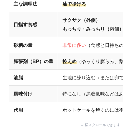
主な調理法
油で揚げる
サクサク（外側）
目指す食感
もっちり・みっちり（内側）
砂糖の量
非常に多い
（食感と日持ちのた
膨張剤（BP）の量
控えめ
（ゆっくり膨らみ、割れ
油脂
生地に練り込む（または卵で調
風味付け
特になし（黒糖風味などはあり
代用
ホットケーキを焼くのには
不向