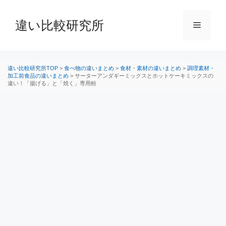
コ
ン
違い比較研究所
メ
テ
ン
ニ
ツ
へ
違い比較研究所TOP
>
食べ物の違いまとめ
>
食材・素材の違いまとめ
>
調理素材・
加工前食品の違いまとめ
>
サーターアンダギーミックスとホットケーキミックスの
ス
違い！「揚げる」と「焼く」専用粉
ュ
キ
ッ
ー
プ