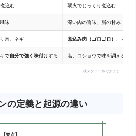
）煮込む
弱火でじっくり煮込む
風味
深い肉の旨味、脂の甘み
り肉、ネギ
煮込み肉（ゴロゴロ）
、ネギ
キで
自分で強く味付け
する
塩、コショウで味を調える（最
ンの定義と起源の違い
【要点】