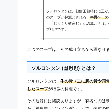
ソルロンタンは、朝鮮王朝時代に王が
のスープが起源とされる、
牛骨ベース
＝「じっくり煮込む」が語源とされ、
プ料理です。
二つのスープは、その成り立ちから異なり
ソルロンタン (설렁탕) とは？
ソルロンタンは、
牛の骨（主に脚の骨や頭
したスープ
が特徴の料理です。
その起源には諸説ありますが、有名なのは
た「神農壇（ソンノンダン）」で、儀式の