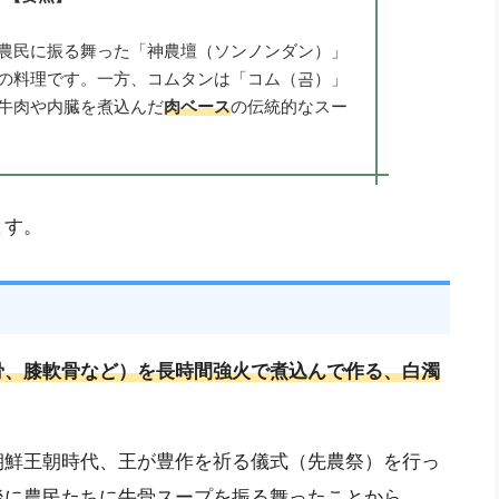
農民に振る舞った「神農壇（ソンノンダン）」
の料理です。一方、コムタンは「コム（곰）」
牛肉や内臓を煮込んだ
肉ベース
の伝統的なスー
ます。
骨、膝軟骨など）を長時間強火で煮込んで作る、白濁
朝鮮王朝時代、王が豊作を祈る儀式（先農祭）を行っ
後に農民たちに牛骨スープを振る舞ったことから、