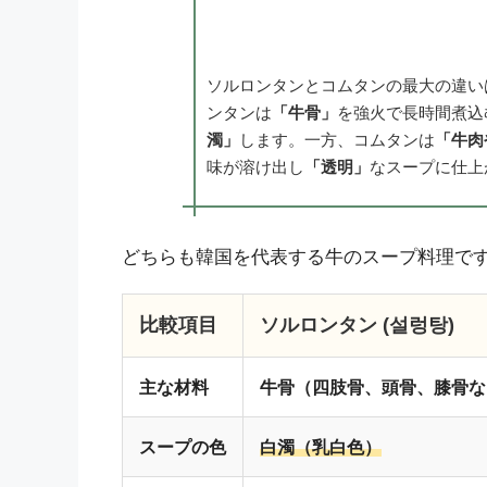
ソルロンタンとコムタンの最大の違い
ンタンは
「牛骨」
を強火で長時間煮込
濁」
します。一方、コムタンは
「牛肉
味が溶け出し
「透明」
なスープに仕上
どちらも韓国を代表する牛のスープ料理で
比較項目
ソルロンタン (설렁탕)
主な材料
牛骨（四肢骨、頭骨、膝骨な
スープの色
白濁（乳白色）