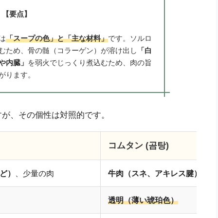
【要点】
は
「スープの色」と「主な材料」
です。ソルロ
むため、骨の髄（コラーゲン）が溶け出し
「白
や内臓」
を弱火でじっくり煮込むため、肉の旨
がります。
すが、その個性は対照的です。
コムタン (곰탕)
ど）
、少量の肉
牛肉（スネ、アキレス腱）、内
透明（薄い琥珀色）