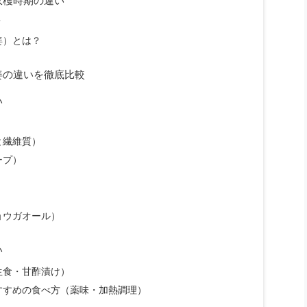
収穫時期の違い
？
姜）とは？
姜の違いを徹底比較
い
と繊維質）
ープ）
ョウガオール）
い
生食・甘酢漬け）
すすめの食べ方（薬味・加熱調理）