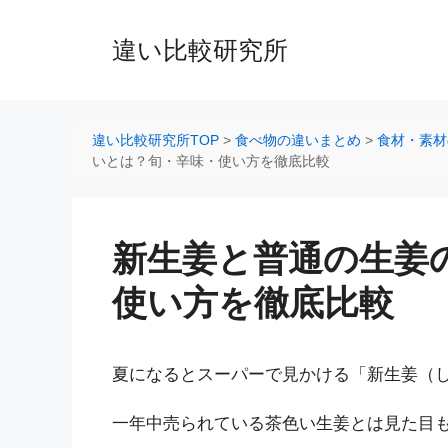
コ
ン
違い比較研究所
テ
ン
ツ
へ
違い比較研究所TOP
>
食べ物の違いまとめ
>
食材・素材
ス
いとは？旬・辛味・使い方を徹底比較
キ
ッ
プ
新生姜と普通の生姜
使い方を徹底比較
夏になるとスーパーで見かける「新生姜（
一年中売られている茶色い生姜とは見た目