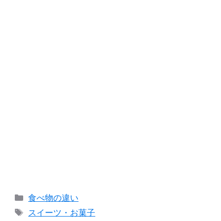
カ
食べ物の違い
テ
タ
スイーツ・お菓子