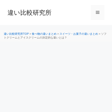
コ
ン
違い比較研究所
メ
テ
ン
ニ
ツ
へ
違い比較研究所TOP
>
食べ物の違いまとめ
>
スイーツ・お菓子の違いまとめ
>
ソフ
トクリームとアイスクリームの決定的な違いとは？
ス
ュ
キ
ッ
ー
プ