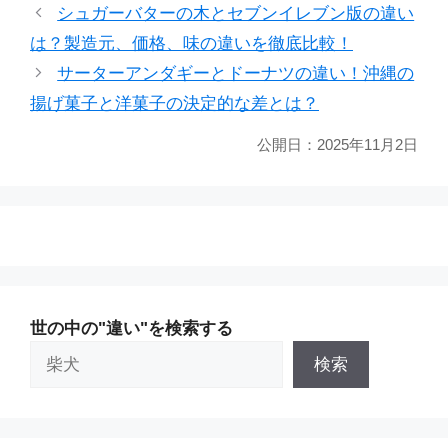
ゴ
グ
シュガーバターの木とセブンイレブン版の違い
リ
は？製造元、価格、味の違いを徹底比較！
ー
サーターアンダギーとドーナツの違い！沖縄の
揚げ菓子と洋菓子の決定的な差とは？
公開日：
2025年11月2日
世の中の"違い"を検索する
検索