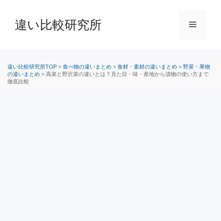
コ
ン
違い比較研究所
メ
テ
ン
ニ
ツ
へ
違い比較研究所TOP
>
食べ物の違いまとめ
>
食材・素材の違いまとめ
>
野菜・果物
の違いまとめ
>
高菜と野沢菜の違いとは？見た目・味・産地から漬物の使い方まで
ス
徹底比較
ュ
キ
ッ
ー
プ