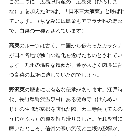
この二つに、広島県特産の「広島菜（ひろしま
な）」を加えた3つは、
「日本三大漬菜」
と呼ばれ
ています。（ちなみに広島菜もアブラナ科の野菜
で、白菜の一種とされています）。
高菜
のルーツは古く、中国から伝わったカラシナ
が日本各地で独自の進化を遂げたものとされてい
ます。九州の温暖な気候が、葉が大きく肉厚に育
つ高菜の栽培に適していたのでしょう。
野沢菜
の歴史には有名な伝承があります。江戸時
代、長野県野沢温泉村にある健命寺（けんめい
じ）の住職が京都を訪れた際、天王寺蕪（てんの
うじかぶら）の種を持ち帰りました。それを村に
蒔いたところ、信州の寒い気候と土壌の影響か、