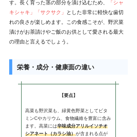
す。長く育った茎の部分を漬け込むため、
「シャ
キシャキ」「サクサク」
とした非常に軽快な歯切
れの良さが楽しめます。この食感こそが、野沢菜
漬けがお茶請けやご飯のお供として愛される最大
の理由と言えるでしょう。
栄養・成分・健康面の違い
【要点】
高菜も野沢菜も、緑黄色野菜としてビタ
ミンCやカリウム、食物繊維を豊富に含み
ます。高菜には
辛味成分アリルイソチオ
シアネート（カラシ油）
が含まれる点が