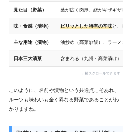
見た目（野菜）
葉が広く肉厚。縁がギザギザして
味・食感（漬物）
ピリッとした特有の辛味
と、しっ
主な用途（漬物）
油炒め（高菜炒飯）、ラーメンの
日本三大漬菜
含まれる（九州・高菜漬け）
このように、名前や漬物という共通点こそあれ、
ルーツも味わいも全く異なる野菜であることがわ
かりますね。