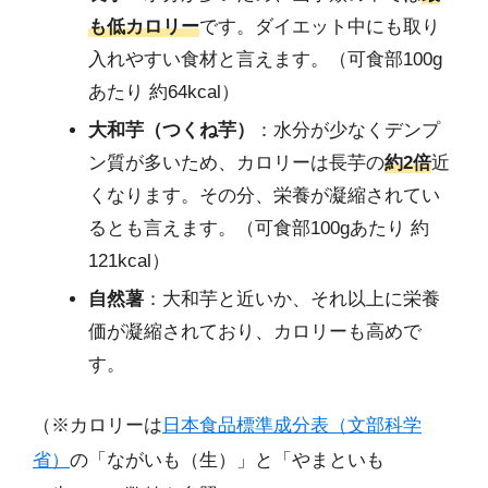
も低カロリー
です。ダイエット中にも取り
入れやすい食材と言えます。（可食部100g
あたり 約64kcal）
大和芋（つくね芋）
：水分が少なくデンプ
ン質が多いため、カロリーは長芋の
約2倍
近
くなります。その分、栄養が凝縮されてい
るとも言えます。（可食部100gあたり 約
121kcal）
自然薯
：大和芋と近いか、それ以上に栄養
価が凝縮されており、カロリーも高めで
す。
（※カロリーは
日本食品標準成分表（文部科学
省）
の「ながいも（生）」と「やまといも