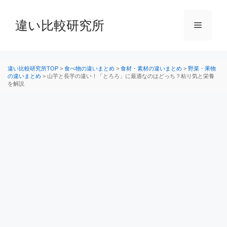
コ
ン
違い比較研究所
メ
テ
ン
ニ
ツ
へ
違い比較研究所TOP
>
食べ物の違いまとめ
>
食材・素材の違いまとめ
>
野菜・果物
の違いまとめ
>
山芋と長芋の違い！「とろろ」に最適なのはどっち？粘り気と栄養
ス
を解説
ュ
キ
ッ
ー
プ