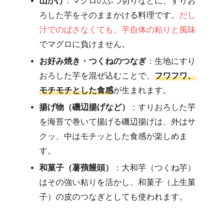
山かけ
：マグロのぶつ切りなどに、すりお
ろした芋をそのままかける料理です。
だし
汁でのばさなくても、芋自体の粘りと風味
でマグロに負けません。
お好み焼き・つくねのつなぎ
：生地にすり
おろした芋を混ぜ込むことで、
フワフワ、
モチモチとした食感
が生まれます。
揚げ物（磯辺揚げなど）
：すりおろした芋
を海苔で巻いて揚げる磯辺揚げは、外はサ
クッ、中はモチッとした食感が楽しめま
す。
和菓子（薯蕷饅頭）
：大和芋（つくね芋）
はその強い粘りを活かし、和菓子（上生菓
子）の皮のつなぎとしても使われます。