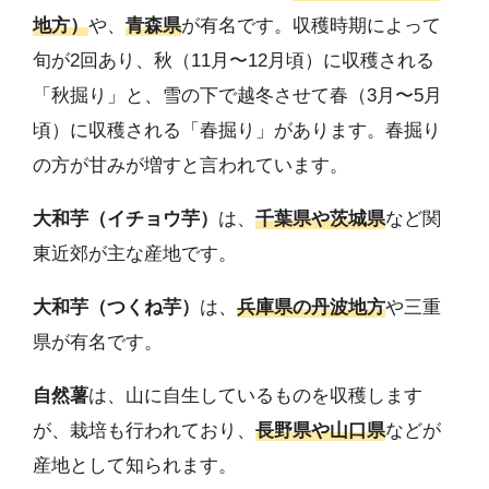
地方）
や、
青森県
が有名です。収穫時期によって
旬が2回あり、秋（11月〜12月頃）に収穫される
「秋掘り」と、雪の下で越冬させて春（3月〜5月
頃）に収穫される「春掘り」があります。春掘り
の方が甘みが増すと言われています。
大和芋（イチョウ芋）
は、
千葉県や茨城県
など関
東近郊が主な産地です。
大和芋（つくね芋）
は、
兵庫県の丹波地方
や三重
県が有名です。
自然薯
は、山に自生しているものを収穫します
が、栽培も行われており、
長野県や山口県
などが
産地として知られます。