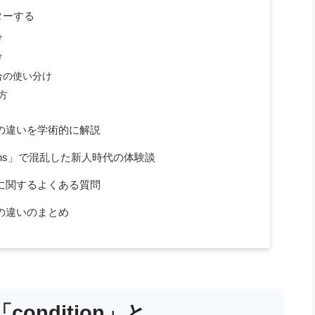
ターする
け
け
合の使い分け
方
ons」の違いを学術的に解説
ditions」で混乱した新人時代の体験談
ons」に関するよくある質問
ns」の違いのまとめ
ndition」と