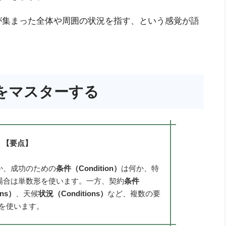
が集まった全体や周囲の状況を指す、という感覚が語
をマスターする
【要点】
か、成功のための
条件（Condition）
は何か、特
場合は単数形を使います。一方、契約
条件
ons）
、天候
状況（Conditions）
など、複数の要
を使います。