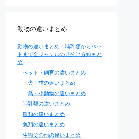
複数の
条件
（特に契約等）、周囲の
状況
・環境・情勢
複数
の要素の集まり、または
全体的な
状況
動物の違いまとめ
契約条件 (terms and conditions)、労働条件 (working conditi
動物の違いまとめ！哺乳類からペッ
トまで全ジャンルの見分け方総まと
包括的、全体的、一連の決まり事
め
ペット・飼育の違いまとめ
犬・猫の違いまとめ
鳥・小動物の違いまとめ
哺乳類の違いまとめ
鳥類の違いまとめ
魚類の違いまとめ
生物その他の違いまとめ