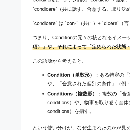
`condicere`（共に話す、合意する、取
`condicere` は `con-`（共に）+ `d
つまり、Conditionの元々の核となるイメー
項）」や、それによって「定められた状態
この語源から考えると、
Condition（単数形）
：ある特定の「定め
や、「合意された個別の条件」（例：成功のため
Conditions（複数形）
：複数の「合意
conditions）や、物事を取り巻く全
conditions）を指す。
という使い分けが、なぜ生まれたのかが見