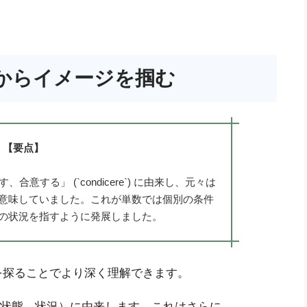
からイメージを掴む
【要点】
、合意する」 (`condicere`) に由来し、元々は
意味していました。これが単数では個別の条件
の状況を指すように発展しました。
を探ることでより深く理解できます。
o`（協定、状態、状況）に由来します。これはさらに