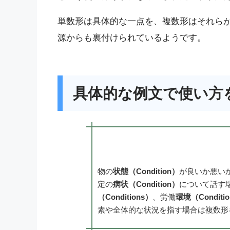
単数形は具体的な一点を、複数形はそれら
源からも裏付けられているようです。
具体的な例文で使い方
物の
状態（Condition）
が良いか悪い
定の
病状（Condition）
について話す
（Conditions）
、労働
環境（Conditi
素や全体的な状況を指す場合は複数形