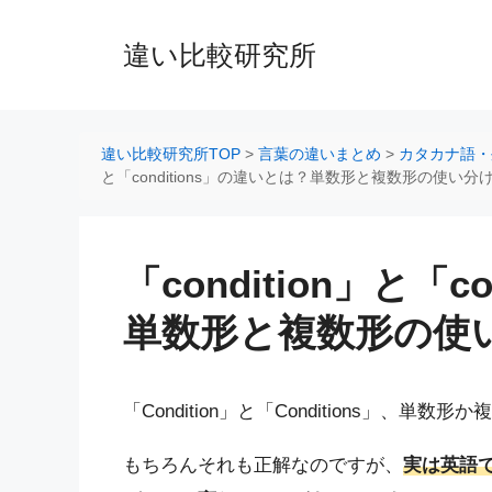
コ
ン
違い比較研究所
テ
ン
ツ
へ
違い比較研究所TOP
>
言葉の違いまとめ
>
カタカナ語・
ス
と「conditions」の違いとは？単数形と複数形の使い分
キ
ッ
プ
「condition」と「
単数形と複数形の使
「Condition」と「Conditions」
もちろんそれも正解なのですが、
実は英語