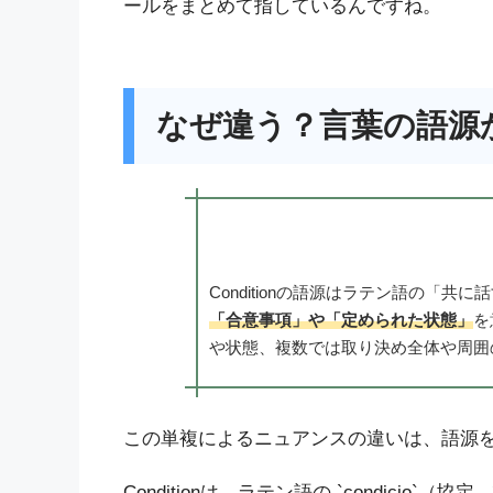
ールをまとめて指しているんですね。
なぜ違う？言葉の語源
Conditionの語源はラテン語の「共に話す
「合意事項」や「定められた状態」
を
や状態、複数では取り決め全体や周囲
この単複によるニュアンスの違いは、語源
Conditionは、ラテン語の `condici