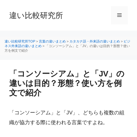
コ
ン
違い比較研究所
メ
テ
ン
ニ
ツ
へ
違い比較研究所TOP
>
言葉の違いまとめ
>
カタカナ語・外来語の違いまとめ
>
ビジ
ネス外来語の違いまとめ
>
「コンソーシアム」と「JV」の違いは目的？形態？使い
ス
方を例文で紹介
ュ
キ
ッ
ー
プ
「コンソーシアム」と「JV」の
違いは目的？形態？使い方を例
文で紹介
「コンソーシアム」と「JV」、どちらも複数の組
織が協力する際に使われる言葉ですよね。