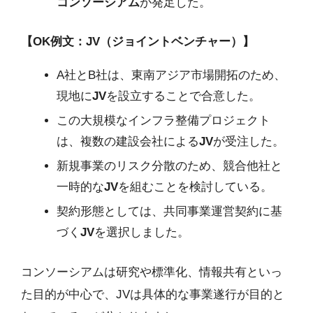
コンソーシアム
が発足した。
【OK例文：JV（ジョイントベンチャー）】
A社とB社は、東南アジア市場開拓のため、
現地に
JV
を設立することで合意した。
この大規模なインフラ整備プロジェクト
は、複数の建設会社による
JV
が受注した。
新規事業のリスク分散のため、競合他社と
一時的な
JV
を組むことを検討している。
契約形態としては、共同事業運営契約に基
づく
JV
を選択しました。
コンソーシアムは研究や標準化、情報共有といっ
た目的が中心で、JVは具体的な事業遂行が目的と