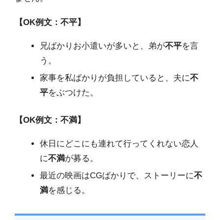
【OK例文：不平】
兄ばかりお小遣いが多いと、弟が
不平
を言
う。
家事を私ばかりが負担していると、夫に
不
平
をぶつけた。
【OK例文：不満】
休日にどこにも連れて行ってくれない恋人
に
不満
が募る。
最近の映画はCGばかりで、ストーリーに
不
満
を感じる。