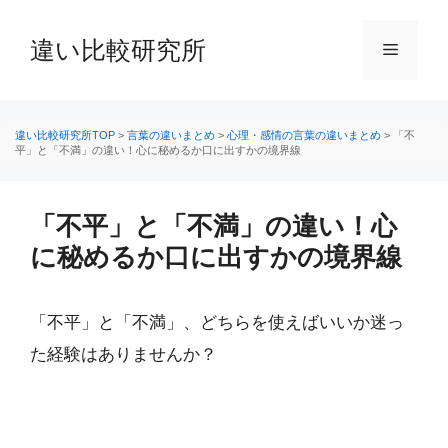
コ
ン
違い比較研究所
メ
テ
ン
ニ
ツ
へ
違い比較研究所TOP
>
言葉の違いまとめ
>
心理・感情の言葉の違いまとめ
>
「不
平」と「不満」の違い！心に秘めるか口に出すかの境界線
ス
ュ
キ
ッ
「不平」と「不満」の違い！心
ー
プ
に秘めるか口に出すかの境界線
「不平」と「不満」、どちらを使えばいいか迷っ
た経験はありませんか？