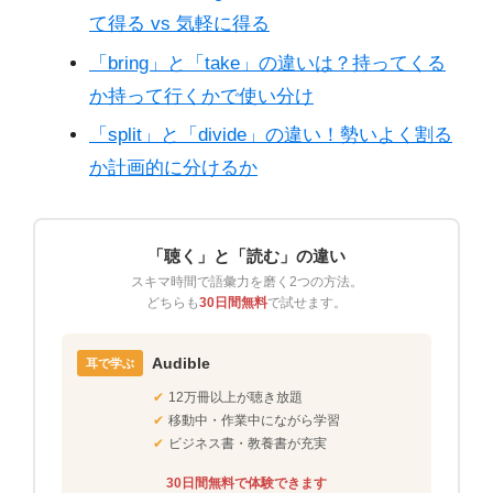
て得る vs 気軽に得る
「bring」と「take」の違いは？持ってくる
か持って行くかで使い分け
「split」と「divide」の違い！勢いよく割る
か計画的に分けるか
「聴く」と「読む」の違い
スキマ時間で語彙力を磨く2つの方法。
どちらも
30日間無料
で試せます。
Audible
耳で学ぶ
✔
12万冊以上が聴き放題
✔
移動中・作業中にながら学習
✔
ビジネス書・教養書が充実
30日間無料で体験できます