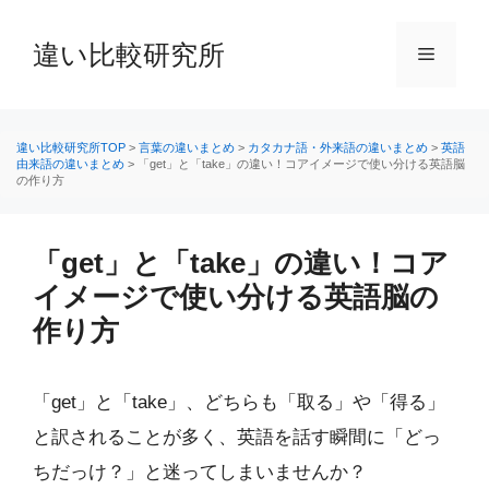
コ
ン
違い比較研究所
メ
テ
ン
ニ
ツ
へ
違い比較研究所TOP
>
言葉の違いまとめ
>
カタカナ語・外来語の違いまとめ
>
英語
由来語の違いまとめ
>
「get」と「take」の違い！コアイメージで使い分ける英語脳
ス
の作り方
ュ
キ
ッ
ー
プ
「get」と「take」の違い！コア
イメージで使い分ける英語脳の
作り方
「get」と「take」、どちらも「取る」や「得る」
と訳されることが多く、英語を話す瞬間に「どっ
ちだっけ？」と迷ってしまいませんか？