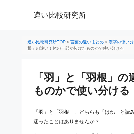
コ
ン
違い比較研究所
テ
ン
ツ
へ
違い比較研究所TOP
>
言葉の違いまとめ
>
漢字の使い分
ス
根」の違い！体の一部か抜けたものかで使い分ける
キ
ッ
プ
「羽」と「羽根」の
ものかで使い分ける
「羽」と「羽根」、どちらも「はね」と読
迷ったことはありませんか？