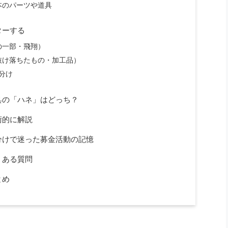
本のパーツや道具
ターする
の一部・飛翔）
抜け落ちたもの・加工品）
分け
具の「ハネ」はどっち？
術的に解説
分けで迷った募金活動の記憶
くある質問
とめ