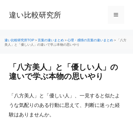
コ
ン
違い比較研究所
メ
テ
ン
ニ
ツ
へ
違い比較研究所TOP
>
言葉の違いまとめ
>
心理・感情の言葉の違いまとめ
>
「八方
美人」と「優しい人」の違いで学ぶ本物の思いやり
ス
ュ
キ
ッ
「八方美人」と「優しい人」の
ー
プ
違いで学ぶ本物の思いやり
「八方美人」と「優しい人」、一見すると似たよ
うな気配りのある行動に思えて、判断に迷った経
験はありませんか。