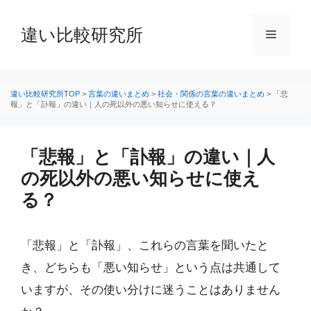
コ
ン
違い比較研究所
メ
テ
ン
ニ
ツ
へ
違い比較研究所TOP
>
言葉の違いまとめ
>
社会・関係の言葉の違いまとめ
>
「悲
報」と「訃報」の違い｜人の死以外の悪い知らせに使える？
ス
ュ
キ
ッ
「悲報」と「訃報」の違い｜人
ー
プ
の死以外の悪い知らせに使え
る？
「悲報」と「訃報」、これらの言葉を聞いたと
き、どちらも「悪い知らせ」という点は共通して
いますが、その使い分けに迷うことはありません