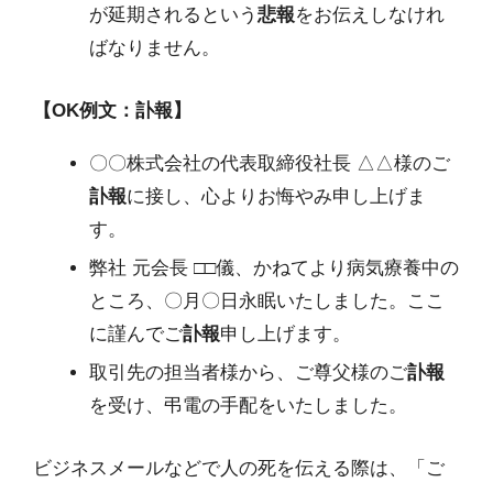
が延期されるという
悲報
をお伝えしなけれ
ばなりません。
【OK例文：訃報】
〇〇株式会社の代表取締役社長 △△様のご
訃報
に接し、心よりお悔やみ申し上げま
す。
弊社 元会長 □□儀、かねてより病気療養中の
ところ、〇月〇日永眠いたしました。ここ
に謹んでご
訃報
申し上げます。
取引先の担当者様から、ご尊父様のご
訃報
を受け、弔電の手配をいたしました。
ビジネスメールなどで人の死を伝える際は、「ご