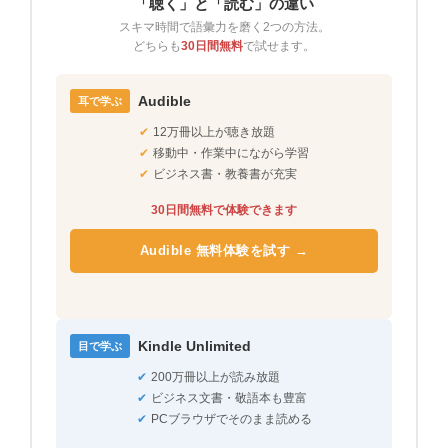
「聴く」と「読む」の違い
スキマ時間で語彙力を磨く2つの方法。
どちらも
30日間無料
で試せます。
Audible
耳で学ぶ
✔
12万冊以上が聴き放題
✔
移動中・作業中にながら学習
✔
ビジネス書・教養書が充実
30日間無料で体験できます
Audible 無料体験を試す →
Kindle Unlimited
目で学ぶ
✔
200万冊以上が読み放題
✔
ビジネス文書・敬語本も豊富
✔
PCブラウザでそのまま読める