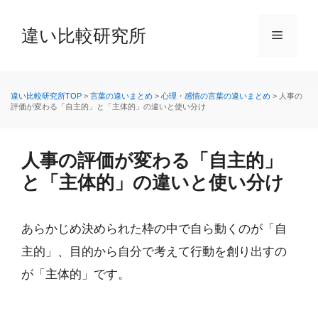
コ
ン
違い比較研究所
メ
テ
ン
ニ
ツ
へ
違い比較研究所TOP
>
言葉の違いまとめ
>
心理・感情の言葉の違いまとめ
>
人事の
評価が変わる「自主的」と「主体的」の違いと使い分け
ス
ュ
キ
ッ
人事の評価が変わる「自主的」
ー
プ
と「主体的」の違いと使い分け
あらかじめ決められた枠の中で自ら動くのが「自
主的」、目的から自分で考えて行動を創り出すの
が「主体的」です。