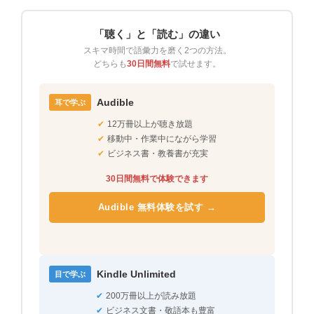
「聴く」と「読む」の違い
スキマ時間で語彙力を磨く2つの方法。
どちらも
30日間無料
で試せます。
Audible
耳で学ぶ
✔
12万冊以上が聴き放題
✔
移動中・作業中にながら学習
✔
ビジネス書・教養書が充実
30日間無料で体験できます
Audible 無料体験を試す →
Kindle Unlimited
目で学ぶ
✔
200万冊以上が読み放題
✔
ビジネス文書・敬語本も豊富