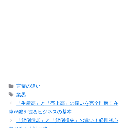
カ
言葉の違い
テ
タ
業界
ゴ
グ
「生産高」と「売上高」の違いを完全理解！在
リ
庫が鍵を握るビジネスの基本
ー
「貸倒償却」と「貸倒損失」の違い！経理初心