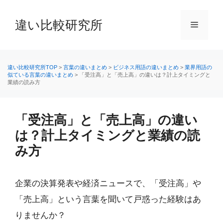
コ
ン
違い比較研究所
メ
テ
ン
ニ
ツ
へ
違い比較研究所TOP
>
言葉の違いまとめ
>
ビジネス用語の違いまとめ
>
業界用語の
似ている言葉の違いまとめ
>
「受注高」と「売上高」の違いは？計上タイミングと
ス
業績の読み方
ュ
キ
ッ
ー
プ
「受注高」と「売上高」の違い
は？計上タイミングと業績の読
み方
企業の決算発表や経済ニュースで、「受注高」や
「売上高」という言葉を聞いて戸惑った経験はあ
りませんか？