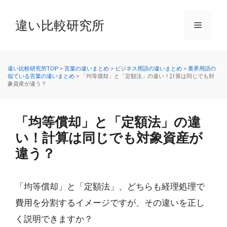
コ
ン
違い比較研究所
メ
テ
ン
ニ
ツ
へ
違い比較研究所TOP
>
言葉の違いまとめ
>
ビジネス用語の違いまとめ
>
業界用語の
似ている言葉の違いまとめ
>
「均等償却」と「定額法」の違い！計算は同じでも対
ス
象資産が違う？
ュ
キ
ッ
ー
プ
「均等償却」と「定額法」の違
い！計算は同じでも対象資産が
違う？
「均等償却」と「定額法」、どちらも経理処理で
費用を分割するイメージですが、その違いを正し
く説明できますか？