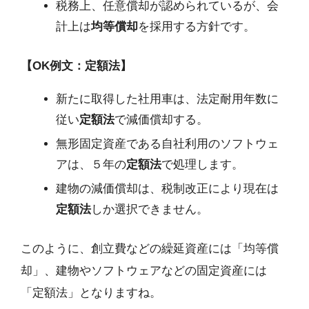
税務上、任意償却が認められているが、会
計上は
均等償却
を採用する方針です。
【OK例文：定額法】
新たに取得した社用車は、法定耐用年数に
従い
定額法
で減価償却する。
無形固定資産である自社利用のソフトウェ
アは、５年の
定額法
で処理します。
建物の減価償却は、税制改正により現在は
定額法
しか選択できません。
このように、創立費などの繰延資産には「均等償
却」、建物やソフトウェアなどの固定資産には
「定額法」となりますね。