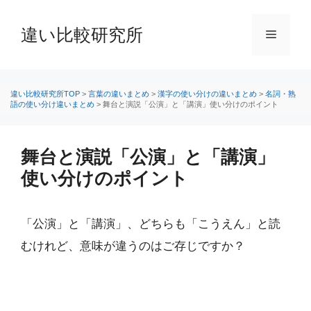
コ
ン
違い比較研究所
メ
テ
ン
ニ
ツ
へ
違い比較研究所TOP
>
言葉の違いまとめ
>
漢字の使い分けの違いまとめ
>
名詞・熟
語の使い分け違いまとめ
>
舞台と演説「公演」と「講演」使い分けのポイント
ス
ュ
キ
ッ
舞台と演説「公演」と「講演」
ー
プ
使い分けのポイント
「公演」と「講演」、どちらも「こうえん」と読
むけれど、意味が違うのはご存じですか？