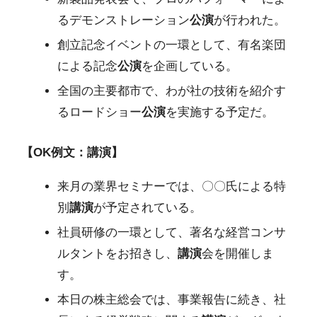
るデモンストレーション
公演
が行われた。
創立記念イベントの一環として、有名楽団
による記念
公演
を企画している。
全国の主要都市で、わが社の技術を紹介す
るロードショー
公演
を実施する予定だ。
【OK例文：講演】
来月の業界セミナーでは、〇〇氏による特
別
講演
が予定されている。
社員研修の一環として、著名な経営コンサ
ルタントをお招きし、
講演
会を開催しま
す。
本日の株主総会では、事業報告に続き、社