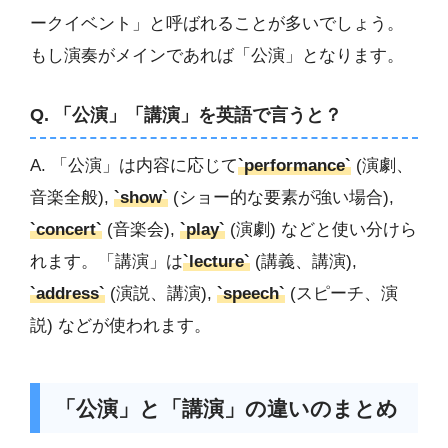
ークイベント」と呼ばれることが多いでしょう。
もし演奏がメインであれば「公演」となります。
Q. 「公演」「講演」を英語で言うと？
A. 「公演」は内容に応じて
`performance`
(演劇、
音楽全般),
`show`
(ショー的な要素が強い場合),
`concert`
(音楽会),
`play`
(演劇) などと使い分けら
れます。「講演」は
`lecture`
(講義、講演),
`address`
(演説、講演),
`speech`
(スピーチ、演
説) などが使われます。
「公演」と「講演」の違いのまとめ