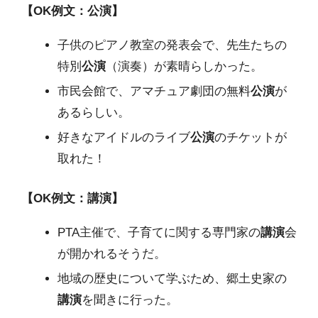
【OK例文：公演】
子供のピアノ教室の発表会で、先生たちの
特別
公演
（演奏）が素晴らしかった。
市民会館で、アマチュア劇団の無料
公演
が
あるらしい。
好きなアイドルのライブ
公演
のチケットが
取れた！
【OK例文：講演】
PTA主催で、子育てに関する専門家の
講演
会
が開かれるそうだ。
地域の歴史について学ぶため、郷土史家の
講演
を聞きに行った。