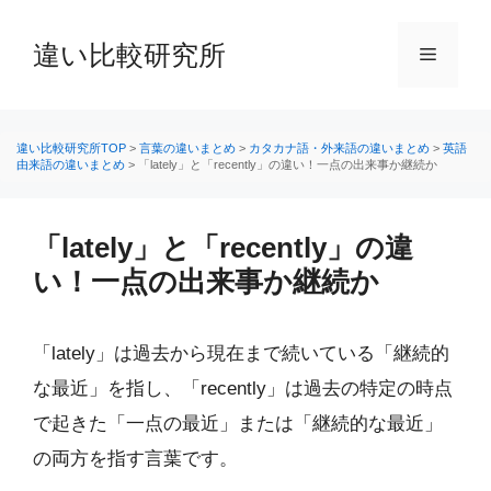
コ
ン
違い比較研究所
メ
テ
ン
ニ
ツ
へ
違い比較研究所TOP
>
言葉の違いまとめ
>
カタカナ語・外来語の違いまとめ
>
英語
由来語の違いまとめ
>
「lately」と「recently」の違い！一点の出来事か継続か
ス
ュ
キ
ッ
「lately」と「recently」の違
ー
プ
い！一点の出来事か継続か
「lately」は過去から現在まで続いている「継続的
な最近」を指し、「recently」は過去の特定の時点
で起きた「一点の最近」または「継続的な最近」
の両方を指す言葉です。