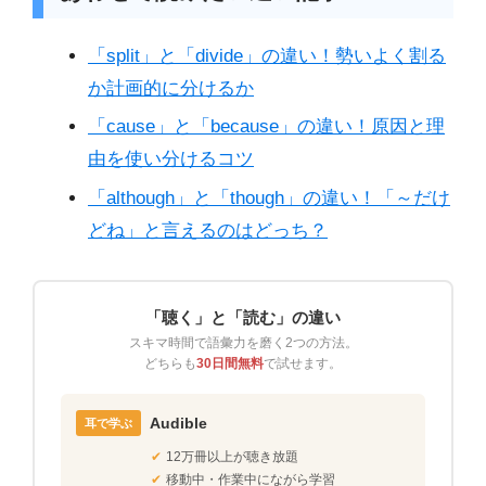
「split」と「divide」の違い！勢いよく割る
か計画的に分けるか
「cause」と「because」の違い！原因と理
由を使い分けるコツ
「although」と「though」の違い！「～だけ
どね」と言えるのはどっち？
「聴く」と「読む」の違い
スキマ時間で語彙力を磨く2つの方法。
どちらも
30日間無料
で試せます。
Audible
耳で学ぶ
✔
12万冊以上が聴き放題
✔
移動中・作業中にながら学習