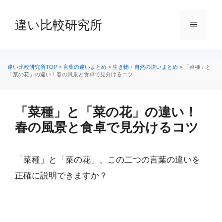
コ
ン
違い比較研究所
メ
テ
ン
ニ
ツ
へ
違い比較研究所TOP
>
言葉の違いまとめ
>
生き物・自然の違いまとめ
>
「菜種」と
「菜の花」の違い！春の風景と食卓で見分けるコツ
ス
ュ
キ
ッ
「菜種」と「菜の花」の違い！
ー
プ
春の風景と食卓で見分けるコツ
「菜種」と「菜の花」、この二つの言葉の違いを
正確に説明できますか？