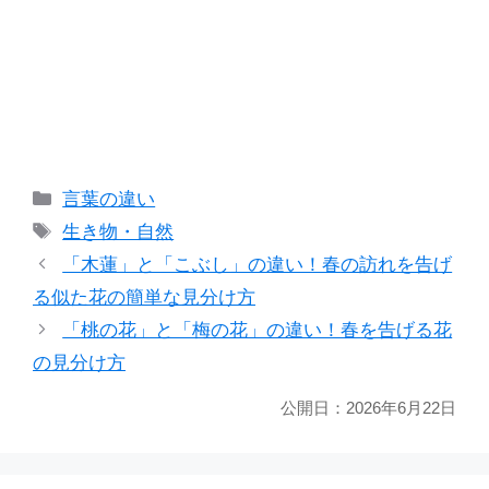
カ
言葉の違い
テ
タ
生き物・自然
ゴ
グ
「木蓮」と「こぶし」の違い！春の訪れを告げ
リ
る似た花の簡単な見分け方
ー
「桃の花」と「梅の花」の違い！春を告げる花
の見分け方
公開日：
2026年6月22日