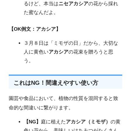
るけど、本当は
ニセアカシア
の花から採れ
た蜜なんだよ。
【OK例文：アカシア】
３月８日は「ミモザの日」だから、大切な
人に黄色い
アカシア
の花束を贈ろうと思
う。
これはNG！間違えやすい使い方
園芸や食品において、植物の性質を混同すると致
命的な間違いに繋がります。
【NG】
庭に植えた
アカシア（ミモザ）
の黄
色い花から、美味しいはちみつがたくさん