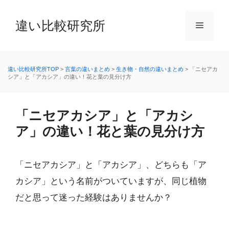
コ
ン
違い比較研究所
メ
テ
ン
ニ
ツ
へ
違い比較研究所TOP
>
言葉の違いまとめ
>
生き物・自然の違いまとめ
>
「ニセアカ
シア」と「アカシア」の違い！花と葉の見分け方
ス
ュ
キ
ッ
「ニセアカシア」と「アカシ
ー
プ
ア」の違い！花と葉の見分け方
「ニセアカシア」と「アカシア」、どちらも「ア
カシア」という名前がついていますが、同じ植物
だと思って迷った経験はありませんか？