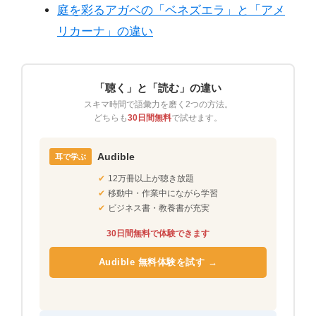
庭を彩るアガベの「ベネズエラ」と「アメ
リカーナ」の違い
「聴く」と「読む」の違い
スキマ時間で語彙力を磨く2つの方法。
どちらも
30日間無料
で試せます。
Audible
耳で学ぶ
✔
12万冊以上が聴き放題
✔
移動中・作業中にながら学習
✔
ビジネス書・教養書が充実
30日間無料で体験できます
Audible 無料体験を試す →